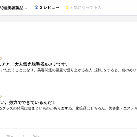
2 レビュー
7
気になってる人
)理美容製品セット
セット
ュアと、大人気光脱毛器ルメアです。
セット
ない。努力でできているんだ！
1
前へ
次へ