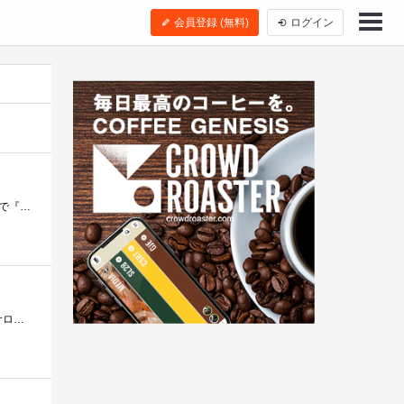
会員登録 (無料)
ログイン
はじめに。この2商品をレビューさせていただくことになり、美容関連の話題で盛り上がる友人に話しをすると。前のめりで『えっ！あの？？』と�...
女性のキレイの努力と、美容に関連するグッズの発展は凄まじいものがありますね。化粧品はもちろん、美容室・エステサロンも乱立し自分の「�...