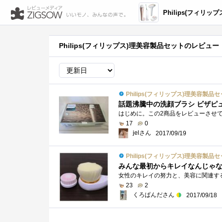
Philips(フィリップス
Philips(フィリップス)理美容製品セットのレビュー
Philips(フィリップス)理美容製品
話題沸騰中の洗顔ブラシ ビザピ
17
0
jelさん
2017/09/19
Philips(フィリップス)理美容製品
みんな最初からキレイなんじゃ
23
2
くろぱんださん
2017/09/18