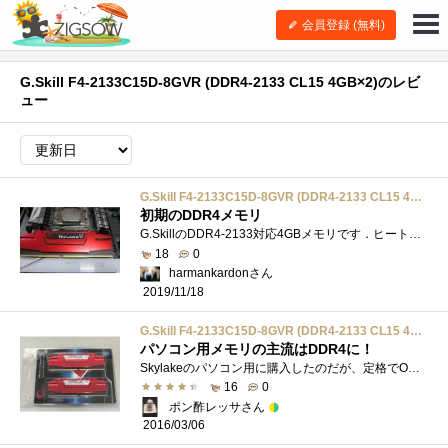
会員登録 (無料)
G.Skill F4-2133C15D-8GVR (DDR4-2133 CL15 4GB×2)のレビ
ュー
G.Skill F4-2133C15D-8GVR (DDR4-2133 CL15 4GB×2)
初期のDDR4メモリ
G.SkillのDDR4-2133対応4GBメモリです．ヒートシンクが派手ですが，DDR4で2133駆動なので，発熱はありません．DDR3から引き継いた仕様のようです．見た�...
18
0
harmankardonさん
2019/11/18
G.Skill F4-2133C15D-8GVR (DDR4-2133 CL15 4GB×2)
パソコン用メモリの主流はDDR4に！
Skylakeのパソコン用に購入したのだが、定格でOC仕様じゃないとはいえ、もうDDR4もここまで安くなったんだな～。 いつもパーツ購入ではお世話に�...
16
0
ポン酢レッサさん
2016/03/06