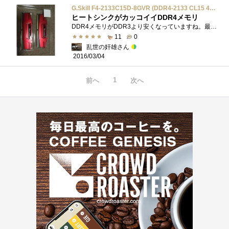
G.Skill F4-2133C15D-8GVR (DDR4-2133 CL15 4GB×2)
ヒートシンクがカッコイイDDR4メモリ
DDR4メモリがDDR3より安くなっていますね。最新規格のメモリなのでかなり高いと思っていたので嬉しい誤算でした。プレミアムレビューに選出され...
11
0
乱世の奸雄さん
2016/03/04
1
前へ
次へ