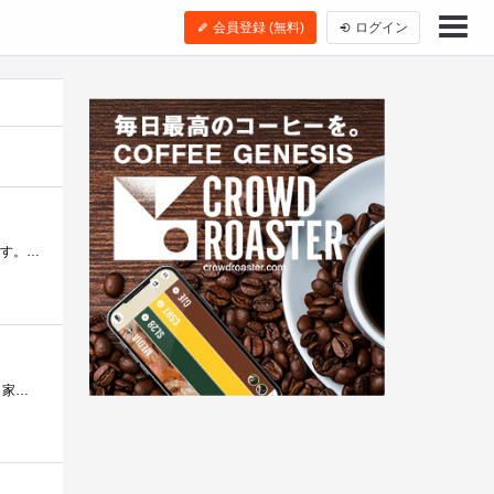
会員登録 (無料)
ログイン
WindowsやOfficeのMicrosoft社が作った最新型”オールインワン”ホームエンターテイメントマシン。それがXboxOneなんです。 XboxOneは圧倒的に美しいグラ...
XboxOne+Kinect(DayOneエディション)です。 日本では苦戦しているマイクロソフトのXboxシリーズの次世代機ですが、家庭用ゲームを愛するゲーマー（�...