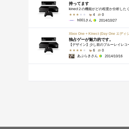
持ってます
4
0
h001さん
2014/10/27
Xbox One + Kinect (Day One エディ
独占ゲーが魅力的です。
6
0
あぶらきさん
2014/10/16