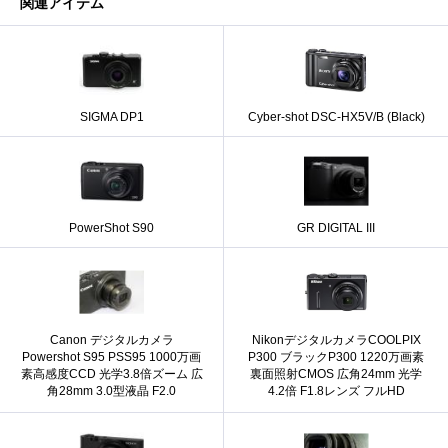
関連アイテム
SIGMA DP1
Cyber-shot DSC-HX5V/B (Black)
PowerShot S90
GR DIGITAL III
Canon デジタルカメラ
NikonデジタルカメラCOOLPIX
Powershot S95 PSS95 1000万画
P300 ブラックP300 1220万画素
素高感度CCD 光学3.8倍ズーム 広
裏面照射CMOS 広角24mm 光学
角28mm 3.0型液晶 F2.0
4.2倍 F1.8レンズ フルHD