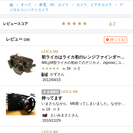
すべて
家電、AV、カメラ
カメラ、ビデオカメラ
デ
ジタルコンパクトカメラ
レビュースコア
4.7
レビュー
(10)
持ってる!
LEICA M8
初ライカはライカ初のレンジファインダーデジタルカメラ
M8はM型ライカの初めてのデジカメ。zigsowにユーザー登録していなかったら、このカメラを知ることはなかったんじゃないかと思います。たぶん。�...
39
2
かずさん
2012/04/15
LEICA M8
会員限定
持ってます
いまさらながら、M8買ってしまいました。なぜか、CANONを買いに行ったのに、帰る時には手に持ってました（笑たぶん、国内最安値でしょう。取説�...
18
3
えいみまさとさん
2010/12/29
LEICA M8