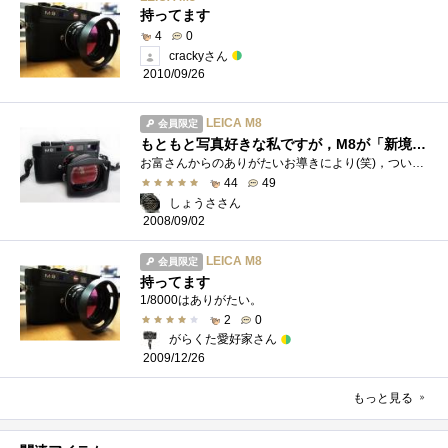
持ってます
4
0
crackyさん
2010/09/26
LEICA M8
会員限定
もともと写真好きな私ですが，M8が「新境地への扉を開く，重厚なるカギ」になってくれることを期待しつつ自分の写真魂にも期待！
お富さんからのありがたいお導きにより(笑)，ついに私もLeica道に入門することとなりました．このトシになって，自分への誕生日プレゼントをが�...
44
49
しょうささん
2008/09/02
LEICA M8
会員限定
持ってます
1/8000はありがたい。
2
0
がらくた愛好家さん
2009/12/26
もっと見る