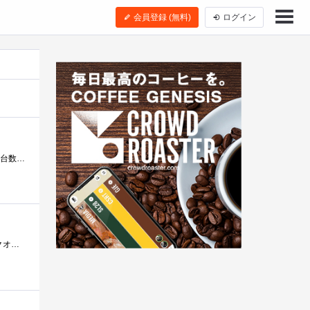
会員登録 (無料)
ログイン
No.8Mercedes-Benz300SLRMilleMigliaです。1955年のものですので、58年前ですね。 中の紙に説明がありますが、制作台数９台、これはミッレ・ミリアで午前�...
メルセデスSLK-Classです。 オープンにバケットシート！これはいいですねぇ。ジョージアのおまけとしてはまぁまぁのクオリティではないでしょう...