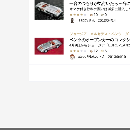
一台のつもりが気付いたら三台に
10
0
izappyさん
2013/04/14
ジョージア メルセデス・ベンツ ダ
ベンツのオープンカーのコレク
12
6
atsuo@tokyoさん
2013/04/10