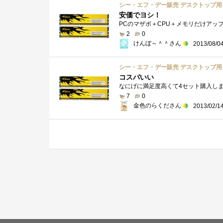
安価でヨシ！
2
0
けんぼ～＾＾さん
2013/08/0
コスパいい
なにげに満足度高くて4セット購入しま
7
0
金色のらくださん
2013/02/1