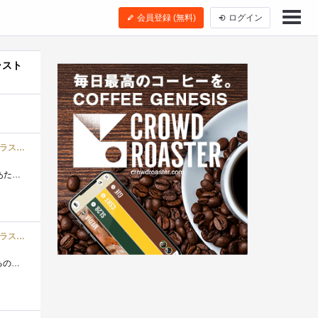
会員登録 (無料)
ログイン
ラスト
シー・エフ・デー販売 デスクトップ用メモリ DDR3 PC3-12800 CL9 4GB 2枚組 ヒートシンク付 W3U1600HQ-4G/N 【フラストレーションフリーパッケージ(FFP)】
PCの性能向上を狙って、時期をずらして2セット買いましたが、そのまま装着して利用すると、連続稼働24時間を超えたあたりでハングアップしまし...
シー・エフ・デー販売 デスクトップ用メモリ DDR3 PC3-12800 CL9 4GB 2枚組 ヒートシンク付 W3U1600HQ-4G/N 【フラストレーションフリーパッケージ(FFP)】
4GB×2枚セットでヒートシンク付(なんだか安心しますw)を購入しました。同一タイプの8G×2を使用していた満足しているので今回もこのメーカーにし...