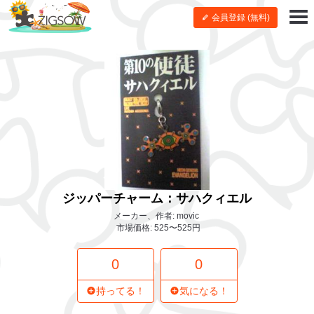
会員登録 (無料)
ジッパーチャーム：サハクィエル
メーカー、作者: movic
市場価格: 525〜525円
0
0
持ってる！
気になる！