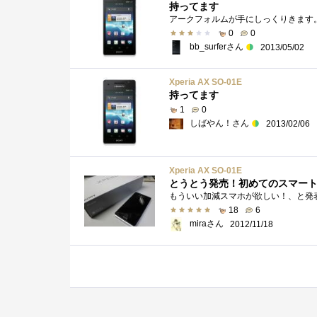
持ってます
アークフォルムが手にしっくりきます
0
0
bb_surferさん
2013/05/02
Xperia AX SO-01E
持ってます
1
0
しばやん！さん
2013/02/06
Xperia AX SO-01E
とうとう発売！初めてのスマー
18
6
miraさん
2012/11/18