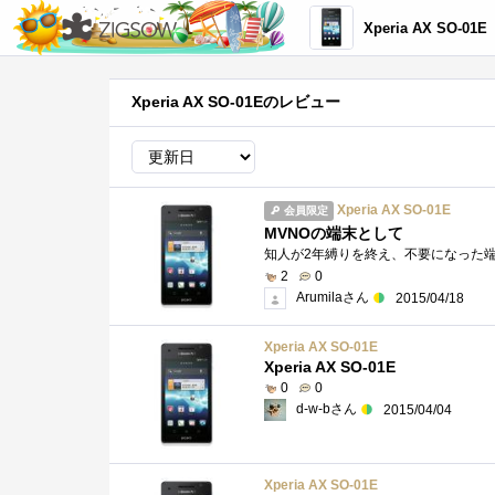
Xperia AX SO-01E
Xperia AX SO-01Eのレビュー
Xperia AX SO-01E
会員限定
MVNOの端末として
2
0
Arumilaさん
2015/04/18
Xperia AX SO-01E
Xperia AX SO-01E
0
0
d-w-bさん
2015/04/04
Xperia AX SO-01E