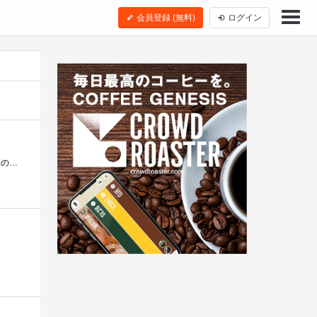
会員登録 (無料)
ログイン
知人が2年縛りを終え、不要になった端末を頂きました。MVNOの格安simを入れて使用しています。知人がdocomoだったのでdocomo系のMVNOであればシムロ�...