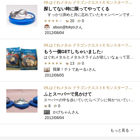
09.はぐれメタル ドラゴンクエストX モンスターフィギュアコレクション
探してない時に限ってやってくる
すっかり諦めと共に忘れていたキャンペーンですが、旅行の帰りに家に帰るコールするとスーパーでの買い物を頼まれました。 そして通りか�...
20
0
atsuo@tokyoさん
2012/08/04
09.はぐれメタル ドラゴンクエストX モンスターフィギュアコレクション
もう一個GETしちゃいました♪
はぐれメタルとメタルスライムが欲しいなぁって言ってたら知り合いがGETしてくれました♪この２個は大事にしまっておこう！！！
13
0
我輩！テトであーる♪さん
2012/08/05
09.はぐれメタル ドラゴンクエストX モンスターフィギュアコレクション
ふとスーパーで見かけて
スーパーの中を歩いていたらペプシに何かついている。近寄ってみるとドラキーだった（ｗドラキーがあるならスライムもあるんじゃ？と探すと�...
8
0
かげちゃんさん
2012/08/04
もっと見る