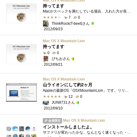
Mac OS X Mountain Lion
持ってます
Macがスペックを満たしている場合、入れた方が良いOSですね（＾＾前回のOSLionの発表では、Macのスペックが足りず泣きを見た思い出がありますorz
7
0
ThinkRock(T-beet)さん
2012/09/23
Mac OS X Mountain Lion
持ってます
0
0
ぴちおさん
2012/09/21
Mac OS X Mountain Lion
山ライオンにして約2ヶ月
Appleの最新OS「OSXMountainLion」です。リリースされてからすぐ飛びついて使用しています。新機能としてリストアップされているのは。。。・iCloudと�...
12
0
JUN8731さん
2012/09/10
Mac OS X Mountain Lion
会員限定
インストールしましたよ。
サファリが変わったかな。なんとなく速くなった・・・気がする。あはは。