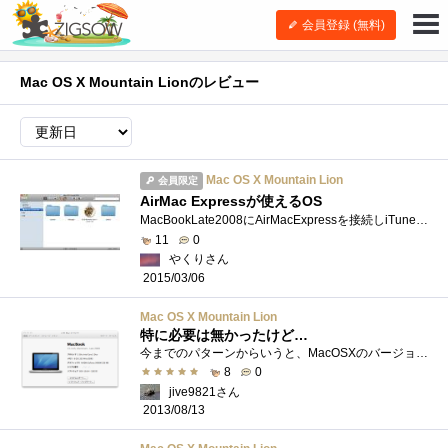
会員登録 (無料)
Mac OS X Mountain Lionのレビュー
Mac OS X Mountain Lion
会員限定
AirMac Expressが使えるOS
MacBookLate2008にAirMacExpressを接続しiTunesのAirPlay機能を使っていたが音声出力の選択肢にAirMacが含まれていない。 ネットで調べたところSnowLeopardは未�...
11
0
やくりさん
2015/03/06
Mac OS X Mountain Lion
特に必要は無かったけど…
今までのパターンからいうと、MacOSXのバージョンアップは2世代前までが対象となります。現在のメジャーリリース最新版はMacOSX10.8MountainLionですか...
8
0
jive9821さん
2013/08/13