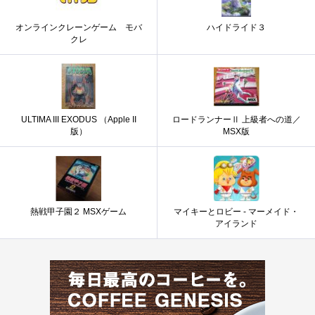
オンラインクレーンゲーム モバ
ハイドライド３
クレ
ULTIMA III EXODUS （Apple II
ロードランナーⅡ 上級者への道／
版）
MSX版
熱戦甲子園２ MSXゲーム
マイキーとロビー - マーメイド・
アイランド