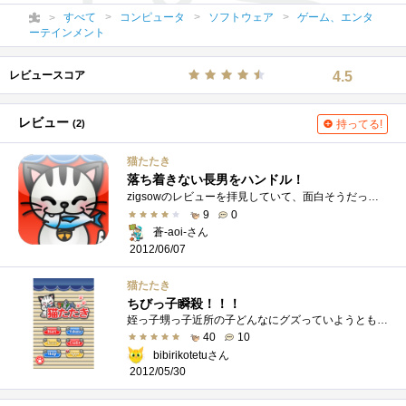
すべて
コンピュータ
ソフトウェア
ゲーム、エンタ
ーテインメント
レビュースコア
4.5
レビュー
(2)
持ってる!
猫たたき
落ち着きない長男をハンドル！
zigsowのレビューを拝見していて、面白そうだったため私もインストールしました。当初は、私自身が楽しむ目的で、暇なとき（最近はないですが�...
9
0
蒼-aoi-さん
2012/06/07
猫たたき
ちびっ子瞬殺！！！
姪っ子甥っ子近所の子どんなにグズっていようともどんなに人見知りな子でも これさえあればイチコロですｗたまに失敗してちびっ子たちでiPhon...
40
10
bibirikotetuさん
2012/05/30