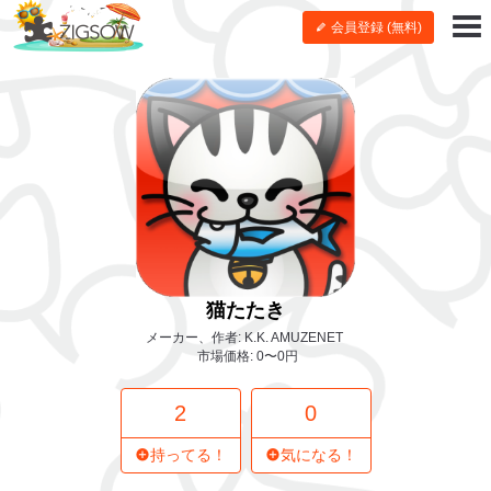
会員登録 (無料)
猫たたき
メーカー、作者: K.K. AMUZENET
市場価格: 0〜0円
2
0
持ってる！
気になる！