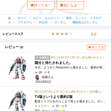
持ってる！
気になる！
すべて
ホビー、カルチャー
模型、ラジコン、プラモデ
ル
プラモデル
作品別
ガンダム
機動戦士Zガンダム
レビュースコア
4.0
レビュー
(2)
持ってる!
RG 1/144 RX-178 ガンダムMk-II (エゥーゴ仕様) (機動戦士Zガンダム)
会員限定
随分と待たされました。
今日、ようやくAmazonから届きました。最初の発売日は4月28日、そうです。ゴールデンウィークは、コイツを作り込むことに決めていたんです。そ�...
18
4
稲蔵さん
2012/05/13
RG 1/144 RX-178 ガンダムMk-II (エゥーゴ仕様) (機動戦士Zガンダム)
TV版というより新約Z版
配送トラブルをのりこえて何とか届きました。ガンダムMkIIは宇宙世紀ものにおいて、はじめてムーバブルフレームを搭載した機体としてアドバン�...
15
4
まーくんZさん