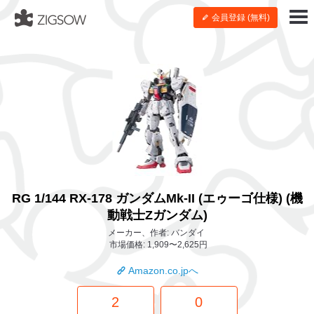
会員登録 (無料)
RG 1/144 RX-178 ガンダムMk-II (エゥーゴ仕様) (機
動戦士Zガンダム)
メーカー、作者: バンダイ
市場価格: 1,909〜2,625円
Amazon.co.jpへ
2
0