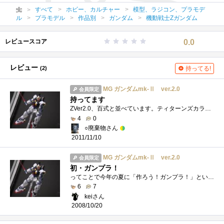
すべて
ホビー、カルチャー
模型、ラジコン、プラモデ
ル
プラモデル
作品別
ガンダム
機動戦士Zガンダム
レビュースコア
0.0
レビュー
(2)
持ってる!
MG ガンダムmk-Ⅱ ver.2.0
会員限定
持ってます
ZVer2.0、百式と並べています。ティターンズカラーは三体作りたくなるので購入を控えています。
4
0
○廃棄物さん
2011/11/10
MG ガンダムmk-Ⅱ ver.2.0
会員限定
初・ガンプラ！
ってことで今年の夏に「作ろう！ガンプラ！」という企画を仲間内でやりまして俺はmk-Ⅱ作ろう！ってことで作りましたすっごいうごくよ！(笑)で...
6
7
keiさん
2008/10/20