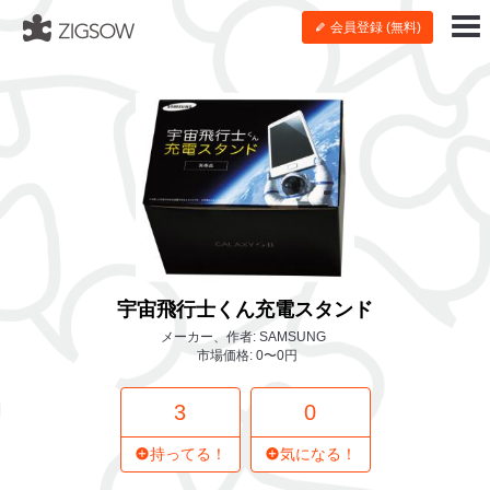
会員登録 (無料)
宇宙飛行士くん充電スタンド
メーカー、作者: SAMSUNG
市場価格: 0〜0円
3
0
持ってる！
気になる！