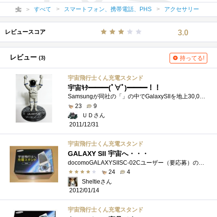
すべて
スマートフォン、携帯電話、PHS
アクセサリー
レビュースコア
3.0
レビュー
(3)
持ってる!
宇宙飛行士くん充電スタンド
宇宙ｷﾀ━━━(ﾟ∀ﾟ)━━━！！
Samsungが同社の「」の中でGalaxySIIを地上30,000mまで運んだ”宇宙飛行士くん”を充電スタンドにして抽選で50,000名にプレゼントするキャンペーンを実...
23
9
ＵＤさん
2011/12/31
宇宙飛行士くん充電スタンド
GALAXY SII 宇宙へ・・・
docomoGALAXYSIISC-02Cユーザー（要応募）の中から抽選で5万名に”宇宙飛行士くん充電スタンド”が当たるというキャンペーンの景品です。応募したら�...
24
4
Sheltieさん
2012/01/14
宇宙飛行士くん充電スタンド