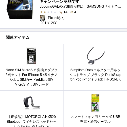
キャンペーン商品です
docomoGALAXYSII購入時に、SAMSUNGサイトで応募しました。11/10に当選のメールを頂いたのですが、メールに、"なお、賞品の発送につきましては、11月...
14
4
Picardさん
2011/12/31
関連アイテム
Nano SIM MicroSIM 変換アダプタ
Simplism Dockコネクター用ネッ
3点セット For iPhone 5 4S 4 ナノ
クストラップ ブラック DockStrap
for iPod iPhone Black TR-DSI-BK
シム→SIMカードorMicroSIM
MicroSIM→SIMカード
【正規品】 MOTOROLA HX520
スマートフォン用 リール式 USB
Bluetooth ワイヤレスヘッドセッ
充電・通信ケーブル
ト シルバー MOT-HX520