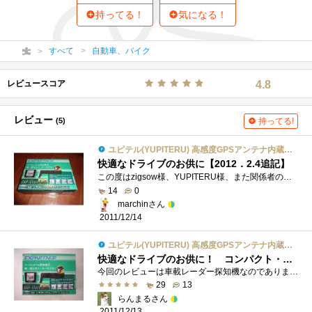
持ってる！
気になる！
すべて
自動車、バイク
レビュースコア
4.8
レビュー
(5)
持ってる!
ユピテル(YUPITERU) 高感度GPSアンテナ内蔵コードレスレーダー探知機 EXP-S151
快適なドライブのお供に【2012．2.4追記】
この度はzigsow様、YUPITERU様、また関係者の皆様にはレビューアーに選出いただきまして有難うございます。(※2012.1.1 最下欄に追加レビュー)車載�...
14
0
marchinさん
2011/12/14
ユピテル(YUPITERU) 高感度GPSアンテナ内蔵コードレスレーダー探知機 EXP-S151
快適なドライブのお供に！ コンパクト・コードレス・高感度なGPSレーダー探知機
今回のレビューは車載レーダー探知機なのであります！さて、いまどきのレーダー探知機「EXPARTNEREXP-S151」はどんな性能なのでしょうか…。○レビ...
29
13
らんまるさん
2011/12/13