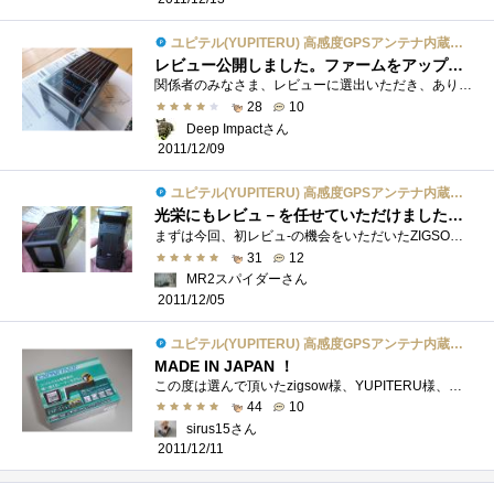
ユピテル(YUPITERU) 高感度GPSアンテナ内蔵コードレスレーダー探知機 EXP-S151
レビュー公開しました。ファームをアップデートしました！
関係者のみなさま、レビューに選出いただき、ありがとうございます。先日もちものにアップした新しい車（BMWX1）に取り付けてレビューしたいと...
28
10
Deep Impactさん
2011/12/09
ユピテル(YUPITERU) 高感度GPSアンテナ内蔵コードレスレーダー探知機 EXP-S151
光栄にもレビュ－を任せていただけました（＾＾）
まずは今回、初レビュ-の機会をいただいたZIGSOWさんに感謝いたします。正直、あまりのことに年がいなく小躍りしてしまいました。初ということ�...
31
12
MR2スパイダーさん
2011/12/05
ユピテル(YUPITERU) 高感度GPSアンテナ内蔵コードレスレーダー探知機 EXP-S151
MADE IN JAPAN ！
この度は選んで頂いたzigsow様、YUPITERU様、関係者の皆様にこの場を借りて厚くお礼申し上げます。レーダー探知機を触るのは、手持ちの「SVE－25C」...
44
10
sirus15さん
2011/12/11