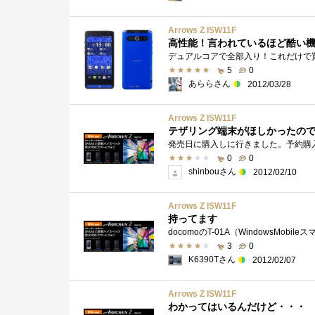
Arrows Z ISW11F
高性能！言われているほど酷い
5
0
あららさん
2012/03/28
Arrows Z ISW11F
テザリング端末がほしかったの
0
0
shinbouさん
2012/02/10
Arrows Z ISW11F
持ってます
3
0
K6390Tさん
2012/02/07
Arrows Z ISW11F
わかってはいるんだけど・・・