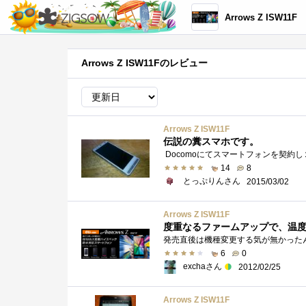
Arrows Z ISW11F
Arrows Z ISW11Fのレビュー
Arrows Z ISW11F
伝説の糞スマホです。
14
8
とっぷりんさん
2015/03/02
Arrows Z ISW11F
度重なるファームアップで、温
6
0
exchaさん
2012/02/25
Arrows Z ISW11F