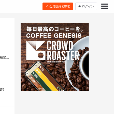
会員登録 (無料)
ログイン
Docomoにてスマートフォンを契約し２年…、そろそろ機種変更したい…と。そんななか、AUへのMNP（当時はあまり機種変更でのメリットがなかった�...
発売直後は機種変更する気が無かったんですが、IS03が車に轢かれたので変更運悪く年末年始時期だったため、入手に２週間ほどかかってしまいま�...