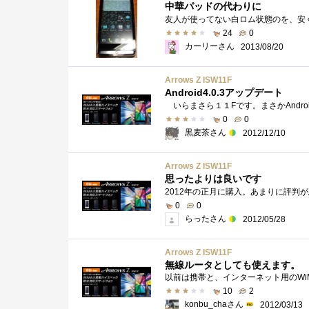
中華パッドの代わりに
24
0
カーリーさん
2013/08/20
Arrows Z ISW11F
Android4.0.3アップデート
0
0
黒麦茶さん
2012/12/10
Arrows Z ISW11F
思ったよりは良いです
0
0
らったさん
2012/05/28
Arrows Z ISW11F
無線ルータとしても使えます。
10
2
konbu_chaさん
2012/03/13