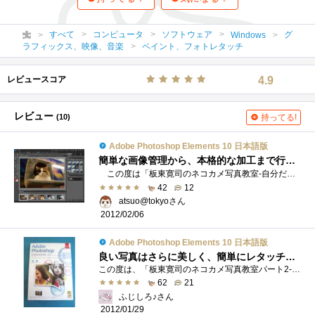
すべて
コンピュータ
ソフトウェア
グ
Windows
ラフィックス、映像、音楽
ペイント、フォトレタッチ
レビュースコア
4.9
レビュー
(10)
持ってる!
Adobe Photoshop Elements 10 日本語版
簡単な画像管理から、本格的な加工まで行える初心者にも優しい画像編集ソフト ※TWAIN対応スキャナ機器からの入力追記
この度は「板東寛司のネコカメ写真教室-自分だけの写真集制作編」に選出いただきありがとうございます。 こちらでは、AdobePhotoshopElements10の�...
42
12
atsuo@tokyoさん
2012/02/06
Adobe Photoshop Elements 10 日本語版
良い写真はさらに美しく、簡単にレタッチ！みんなのPhotoshop Elementsが凄くなって帰ってきた！
この度は、「板東寛司のネコカメ写真教室パート2-自分だけの写真集制作編」のレビュアーに選出いただき、zigsow様及びインテル株式会社様、株式...
62
21
ふじしろ♪さん
2012/01/29