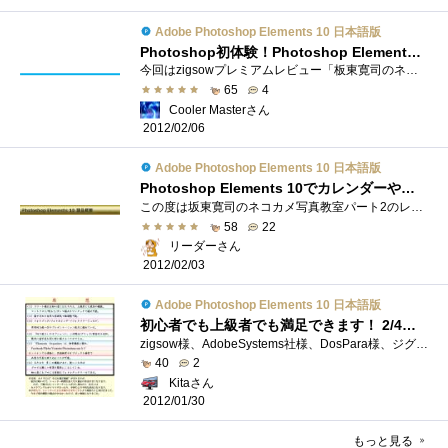
Adobe Photoshop Elements 10 日本語版
Photoshop初体験！Photoshop Elements 10で作品を仕上げよう！初心者も安心！
今回はzigsowプレミアムレビュー「板東寛司のネコカメ写真教室-自分だけの写真集制作編」のレビュアーに選出して頂き、マウスコンピューター「M...
65
4
Cooler Masterさん
2012/02/06
Adobe Photoshop Elements 10 日本語版
Photoshop Elements 10でカレンダーやスライドショー、フォトブックを簡単作成
この度は坂東寛司のネコカメ写真教室パート2のレビュアーに選出いただきzigsow様及びインテル株式会社様ほか関係各社様に厚く御礼申し上げます�...
58
22
リーダーさん
2012/02/03
Adobe Photoshop Elements 10 日本語版
初心者でも上級者でも満足できます！ 2/4テーマ1：季節感満載、テーマ2：静止画に躍動感、テーマ3：フォトブック2/23発注しました。
zigsow様、AdobeSystems社様、DosPara様、ジグソープレミアムレビュー「板東寛司のネコカメ写真教室」レビューアーに選出頂き有難うございます。【感�...
40
2
Kitaさん
2012/01/30
もっと見る