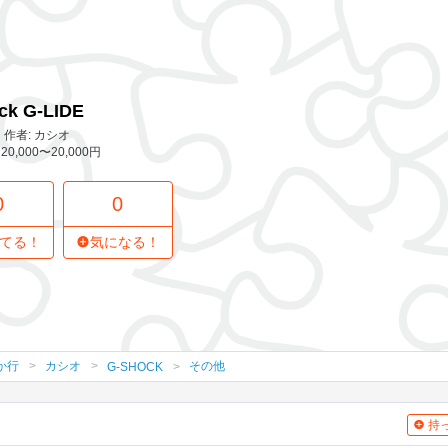
0 レビュー
0
気になってる人
ck G-LIDE
作者: カシオ
20,000〜20,000円
0
0
てる！
気になる！
か行
カシオ
その他
G-SHOCK
持っ