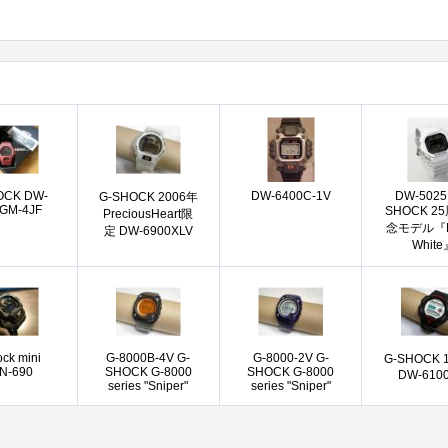
OCK DW-
DW-6400C-1V
DW-5025
G-SHOCK 2006年
GM-4JF
SHOCK 2
PreciousHeart限
念モデル『Ri
定 DW-6900XLV
White
ock mini
G-8000B-4V G-
G-8000-2V G-
G-SHOCK 
N-690
SHOCK G-8000
SHOCK G-8000
DW-6100
series "Sniper"
series "Sniper"