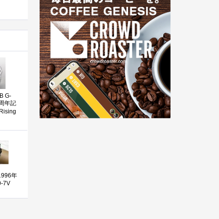
B G-
5周年記
sing
』
1996年
-7V