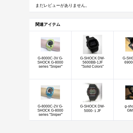
まだレビューがありません。
関連アイテム
G-8000C-3V G-
G-SHOCK DW-
G-SH
SHOCK G-8000
5600BB-1JF
6900
series "Sniper"
"Solid Colors"
G-8000C-2V G-
G-SHOCK DW-
g-sh
SHOCK G-8000
GM
5000-１JF
series "Sniper"