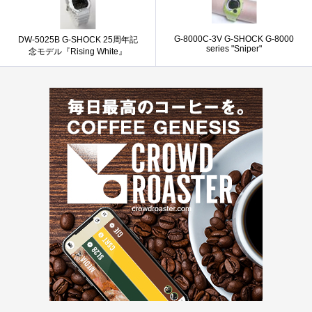
G-8000C-3V G-SHOCK G-8000
DW-5025B G-SHOCK 25周年記
series "Sniper"
念モデル『Rising White』