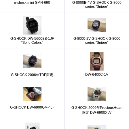
g-shock mini GMN-690
G-8000B-4V G-SHOCK G-8000
series "Sniper"
G-SHOCK DW-5600BB-1JF
G-8000-2V G-SHOCK G-8000
"Solid Colors"
series "Sniper"
DW-6400C-1V
G-SHOCK 2006年TDP限定
G-SHOCK DW-6900GM-4JF
G-SHOCK 2006年PreciousHeart
限定 DW-6900XLV