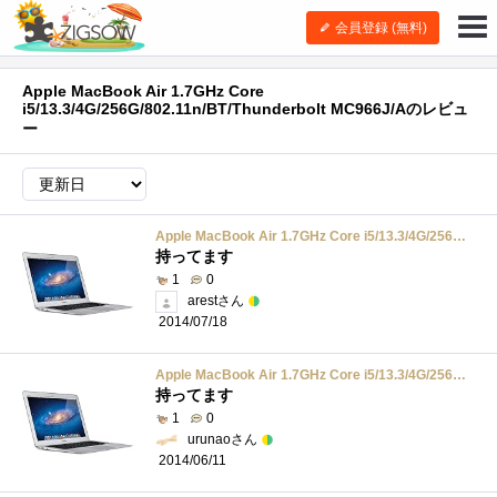
会員登録 (無料)
Apple MacBook Air 1.7GHz Core
i5/13.3/4G/256G/802.11n/BT/Thunderbolt MC966J/Aのレビュ
ー
Apple MacBook Air 1.7GHz Core i5/13.3/4G/256G/802.11n/BT/Thunderbolt MC966J/A
持ってます
1
0
arestさん
2014/07/18
Apple MacBook Air 1.7GHz Core i5/13.3/4G/256G/802.11n/BT/Thunderbolt MC966J/A
持ってます
1
0
urunaoさん
2014/06/11