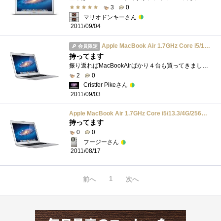
3
0
マリオドンキーさん
2011/09/04
Apple MacBook Air 1.7GHz Core i5/13.3/4G/256G/802.11n/BT/Thunderbolt MC966J/A
会員限定
持ってます
振り返ればMacBookAirばかり４台も買ってきました。最初はその薄さに惹かれました。使っているうちにその快適さとデザインに惚れ込みました。SSD�...
2
0
Cristfer Pikeさん
2011/09/03
Apple MacBook Air 1.7GHz Core i5/13.3/4G/256G/802.11n/BT/Thunderbolt MC966J/A
持ってます
0
0
フージーさん
2011/08/17
1
前へ
次へ