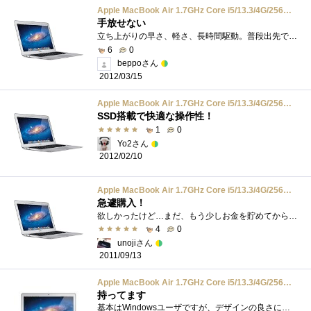
Apple MacBook Air 1.7GHz Core i5/13.3/4G/256G/802.11n/BT/Thunderbolt MC966J/A
手放せない
立ち上がりの早さ、軽さ、長時間駆動。普段出先で使うには完璧。画面の小ささが気にはなってましたが、慣れてしまえばメインマシンとして作�...
6
0
beppoさん
2012/03/15
Apple MacBook Air 1.7GHz Core i5/13.3/4G/256G/802.11n/BT/Thunderbolt MC966J/A
SSD搭載で快適な操作性！
1
0
Yo2さん
2012/02/10
Apple MacBook Air 1.7GHz Core i5/13.3/4G/256G/802.11n/BT/Thunderbolt MC966J/A
急遽購入！
欲しかったけど…まだ、もう少しお金を貯めてから…と思っていたら、嫁の後押しで、勢いで購入！フツーは、購入前にちょっとずつテンション�...
4
0
unojiさん
2011/09/13
Apple MacBook Air 1.7GHz Core i5/13.3/4G/256G/802.11n/BT/Thunderbolt MC966J/A
持ってます
基本はWindowsユーザですが、デザインの良さに思わずポチってしまいました。気になるSSDは、Samsung製の当り(?)を引いたようで、システムやアプリの...