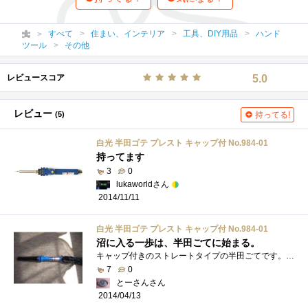
すべて
住まい、インテリア
工具、DIY用品
ハンド
ツール
その他
レビュースコア
5.0
レビュー
(5)
持ってる!
白光 半田ゴテ プレスト キャップ付 No.984-01
持ってます
3
0
lukaworldさん
2014/11/11
白光 半田ゴテ プレスト キャップ付 No.984-01
沼に入る一歩は、半田ごてに始まる。
キャップ付きのストレートタイプの半田ごてです。本体が ブルーのプラスチックです。ブラックの耐熱キャップ付きなのですぐに収納可能です�...
7
0
とーさんさん
2014/04/13