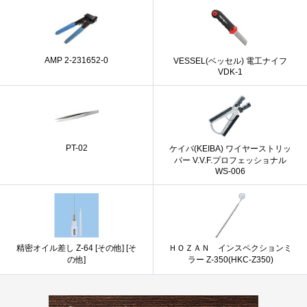
AMP 2-231652-0
VESSEL(ベッセル) 電工ナイフ
VDK-1
PT-02
ケイバ(KEIBA) ワイヤーストリッ
パー V.V.F.プロフェッショナル
WS-006
精密オイル差し Z-64 [その他] [そ
ＨＯＺＡＮ インスペクションミ
の他]
ラー Z-350(HKC-Z350)