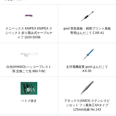
クニペックス KNIPEX KNIPEX ク
goot 実装基板・精密プリント基板
ニペックス 折り畳み式ケーブルナ
専用はんだこて CXR-41
イフ 1620-50SB
白光(HAKKO) ハッコープレスト
太洋電機産業 goot はんだこて
KX-30
用 交換こて先 980-T-BC
ハトメ抜き
アネックス(ANEX) ステンレスピ
ンセット フッ素加工AAタイプ
125mm先曲 No.143