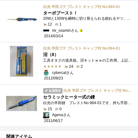
白光 半田ゴテ プレスト キャップ付 No.984-01
ターボブースト！
20Wと130Wを瞬時に切り替えられる頼れるヤツ。やはりどうしてもパワーが必要なときは、これくらいのコテは無いとだめでした。 orz.
12
1
mr_osaminさん
2014/03/14
白光 半田ゴテ プレスト キャップ付 No.984-01
沼（8）
工具オタクの道具箱。沼キットｗｗの工作用。上記キットは「ハンダ付けなし」ではあるが、コンデンサを大容量のものに変えようとするとソケ�...
24
2
cybercatさん
2012/09/23
白光 半田ゴテ プレスト キャップ付 No.984-01
会員限定
セラミックヒーター式の鏝
白光の半田鏝 プレストNo.984-01です。持ち手部分についているスイッチで最大130Wの出力を出せます。キャップつきなので、工具箱等に入れてもコ�...
15
0
Agenaさん
2011/06/17
関連アイテム