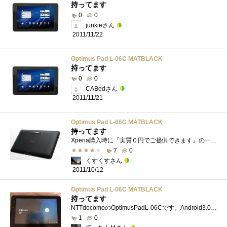
持ってます
0
0
junkieさん
2011/11/22
Optimus Pad L-06C MATBLACK
持ってます
0
0
CABedさん
2011/11/21
Optimus Pad L-06C MATBLACK
持ってます
Xperia購入時に「実質０円でご提供できます」の一言につられて購入しました。GalaxyTabよりは大きな画面で、OSのバージョンも３のためか、とても快...
7
0
くすくすさん
2011/10/12
Optimus Pad L-06C MATBLACK
持ってます
NTTdocomoのOptimusPadL-06Cです。Android3.0で完全なマルチタスクでサクサク動作します。
1
0