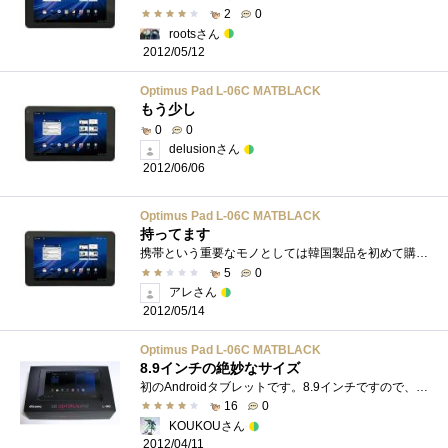
2
0
rootsさん
2012/05/12
Optimus Pad L-06C MATBLACK
もう少し
0
0
delusionさん
2012/06/06
Optimus Pad L-06C MATBLACK
持ってます
携帯という重要なモノとしては韓国製品を初めて購入しました。１年弱使用していますが、良いところもなければ悪いところもないといった印象�...
5
0
アレさん
2012/05/14
Optimus Pad L-06C MATBLACK
8.9インチの絶妙なサイズ
初のAndroidタブレットです。8.9インチですので、少し小ぶりの端末です。前面にロゴマークなど目標になるものが無く、電源位置が把握しにくかっ�...
16
0
KOUKOUさん
2012/04/11