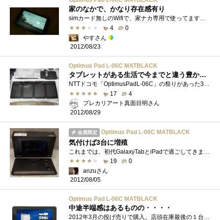
Optimus Pad L-06C MATBLACK
家のなかで、かなり存在感有り
simカード無しのWifiで、家ナカ専用で使ってます。文字入力がいまいちもたもたしているのが気になります。インストールできるアプリは「これ入�...
4
0
やすさん
2012/08/23
Optimus Pad L-06C MATBLACK
タブレットがある生活で今までと違う豊かさが手に入るといいなと思っています。
NTTドコモ「OptimusPadL-06C」の祭りがあった3月。パケ定とドコモオプション加入で衝撃のゼロ円！GalaxyNexusとセットで事務手数料＋オプション代金含�...
17
4
プレカリアート真面目明さん
2012/08/29
Optimus Pad L-06C MATBLACK
会員限定
気付けば3台に増殖
これまでは、初代GalaxyTabとiPadで過ごしてきましたが、なぜか4200円でOptimusPadが投げ売りとなっていたので速攻で購入しました。Android3.1というちょ�...
19
0
anzuさん
2012/08/05
Optimus Pad L-06C MATBLACK
中途半端感はあるものの・・・・
2012年3月の投げ売りで購入。店頭在庫最後の１台で機種変更で入手しました。私的には、初アンドロイドタブレットです。さて、この機種の◯と×�...