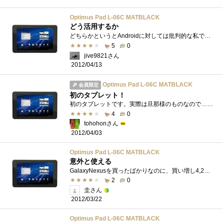
Optimus Pad L-06C MATBLACK
どう活用するか
どちらかというとAndroidに対しては批判的な私ですが、「OptimusPad祭り」に乗って1台購入してみました。厳密にはドコモのオンラインショップで売�...
5
0
jive9821さん
2012/04/13
Optimus Pad L-06C MATBLACK
会員限定
初のタブレット！
初のタブレットです。実際は旦那様のものなので…遊ばせてもらう予定。とりあえずまだ開封してません。一段落したらゆっくりと遊ぶ予定です(*...
4
0
tohohonさん
2012/04/03
Optimus Pad L-06C MATBLACK
意外と使える
GalaxyNexusを買ったばかりなのに、買い増し4,200円につられて購入。この値段なら、使えなくてもいいか、と思っていたのですが、予想外に使えます�...
2
0
圭さん
2012/03/22
Optimus Pad L-06C MATBLACK