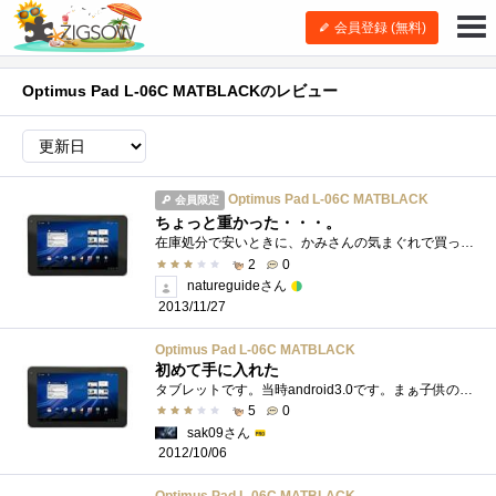
会員登録 (無料)
Optimus Pad L-06C MATBLACKのレビュー
Optimus Pad L-06C MATBLACK
会員限定
ちょっと重かった・・・。
在庫処分で安いときに、かみさんの気まぐれで買って見たものの大きさに負けて僕のところへ。その当時使っていたSC-01C(通話もこれだった)の一台...
2
0
natureguideさん
2013/11/27
Optimus Pad L-06C MATBLACK
初めて手に入れた
タブレットです。当時android3.0です。まぁ子供の遊び道具になったのは言うまでもありません。使い勝手といえばやはり液晶の大きさですかねぇ。1...
5
0
sak09さん
2012/10/06