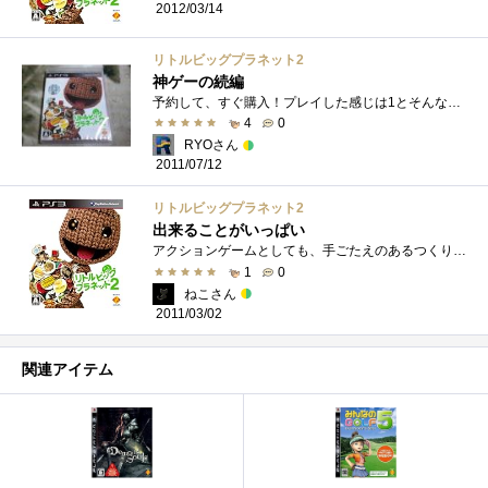
2012/03/14
リトルビッグプラネット2
神ゲーの続編
予約して、すぐ購入！プレイした感じは1とそんなに変わることなく、超大規模アップデートしたみたいなもんでしたですが、出来ることが増えす�...
4
0
RYOさん
2011/07/12
リトルビッグプラネット2
出来ることがいっぱい
アクションゲームとしても、手ごたえのあるつくりでアイテム収集やトロフィー、ピンの獲得など、収集欲？のある方にもバッチリｗストーリー�...
1
0
ねこさん
2011/03/02
関連アイテム