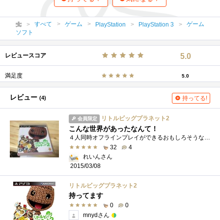
すべて
ゲーム
ゲーム
PlayStation
PlayStation 3
ソフト
レビュースコア
5.0
満足度
5.0
レビュー
(4)
持ってる!
リトルビッグプラネット2
会員限定
こんな世界があったなんて！
４人同時オフラインプレイができるおもしろそうなゲームを探してまして、こちらを導入してみました。 なんかかわいいなはー(•௰•)◜ ゲー...
32
4
れいんさん
2015/03/08
リトルビッグプラネット2
持ってます
0
0
mnydさん