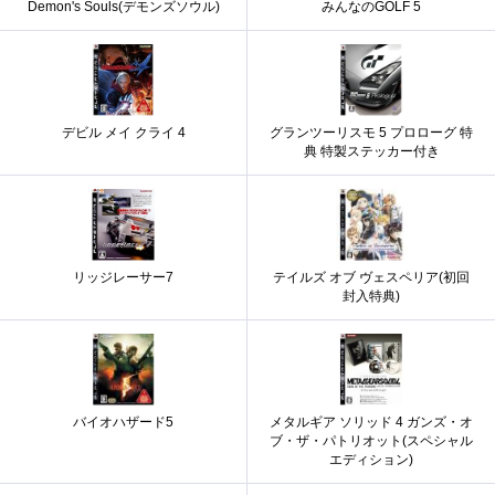
Demon's Souls(デモンズソウル)
みんなのGOLF 5
デビル メイ クライ 4
グランツーリスモ 5 プロローグ 特
典 特製ステッカー付き
リッジレーサー7
テイルズ オブ ヴェスペリア(初回
封入特典)
バイオハザード5
メタルギア ソリッド 4 ガンズ・オ
ブ・ザ・パトリオット(スペシャル
エディション)