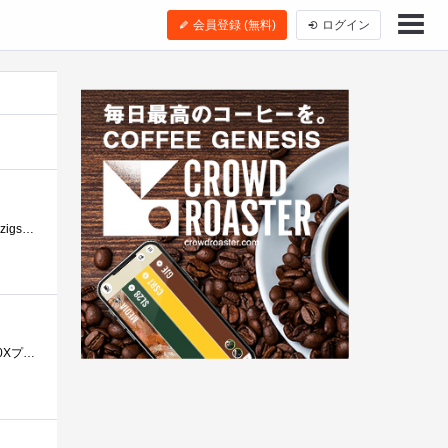
会員登録 (無料)
ログイン
ごあいさつ。今回すてきなレビューアーのチャンスをいただき本当にありがとうございます。インテルさん、ASUSさん、zigsowさん感謝感激です。ま�...
今回レビュー対象のインテル®SSD510120GB、インテル®デスクトップ・ボードDX58SO2と、インテル®Core™i7-990Xプロセッサーエクストリーム・エディシ...