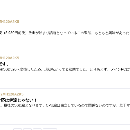
MH120A2K5
MH120A2K5
です。
C2MH120A2K5
3対応は伊達じゃない！