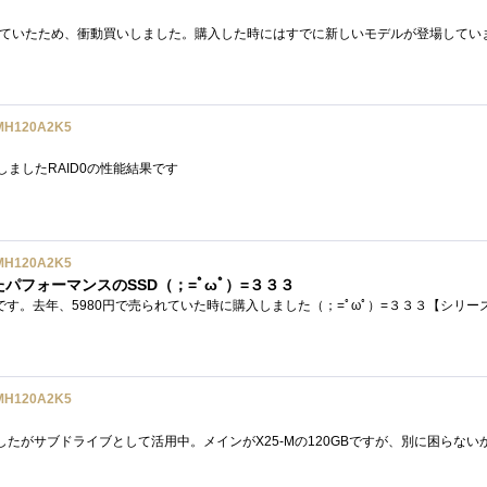
MH120A2K5
しましたRAID0の性能結果です
MH120A2K5
たパフォーマンスのSSD（；=ﾟωﾟ）=３３３
MH120A2K5