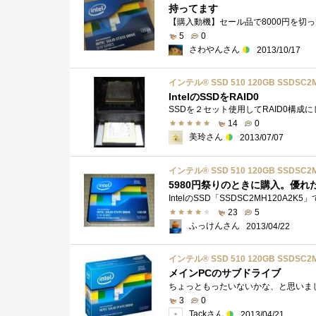
持ってます
5
0
さわやんさん
2013/10/17
インテル® SSD 510 120GB SSDSC2
IntelのSSDをRAID0
SSDを２セット使用してRAID0構成に
14
0
美玲さん
2013/07/07
インテル® SSD 510 120GB SSDSC2
5980円祭りのときに購入。優れ
23
5
ふっけんさん
2013/04/22
インテル® SSD 510 120GB SSDSC2
メインPCのサブドライブ
3
0
Tackさん
2013/04/21