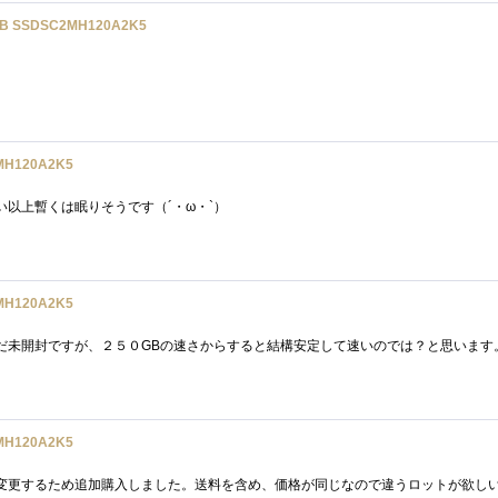
B SSDSC2MH120A2K5
MH120A2K5
以上暫くは眠りそうです（´・ω・`）
MH120A2K5
MH120A2K5