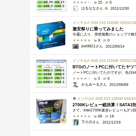
25
0
はるななさん
2011/12/30
インテル® SSD 510 120GB SSDSC2
激安祭りに乗ってみました
9
0
jive9821さん
2012/09/14
インテル® SSD 510 120GB SSDSC2
BTOのノートPCに付いてたヤツ
5
0
かもみーるさん
2012/06/09
インテル® SSD 510 120GB SSDS
2700Kレビュー総決算！SATA
68
19
下小川さん
2011/12/16