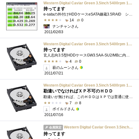
Western Digital Caviar Green 3.5inch 5400rpm 1TB 64MB SATA/3.0Gbs WD10EARS
持ってます
e-sataの外付けHDDケースeSATA鎌蔵3.5RAID シルバーモデル SDB2UE-SLに入れて使ってます｡データドライブとして使ってます｡ベンチマークとりました｡
14
0
ナンチャンさん
2011/02/03
Western Digital Caviar Green 3.5inch 5400rpm 1TB 64MB SATA/3.0Gbs WD10EARS
持ってます
玄人志向3.5型HDDケースGW3.5AA-SU2/MBに内蔵して、データのバックアップに使用。バックアップ専用にHDDを購入したのはこれが初なので、いま使ってい...
4
0
萩のムーンさん
2011/07/21
Western Digital Caviar Green 3.5inch 5400rpm 1TB 64MB SATA/3.0Gbs WD10EARS
勘違いでなければＸＰ不可のＨＤＤ
勘違いが無ければ、このＨＤＤはＸＰでは普通に使うことができません。ＷＤアラインか何とかっていうソフトを入れないと、ＸＰではとても遅�...
7
8
ボイルドさん
2011/07/16
Western Digital Caviar Green 3.5inch 5400rpm 1TB 64MB SATA/3.0Gbs WD10EARS
会員限定
持ってます