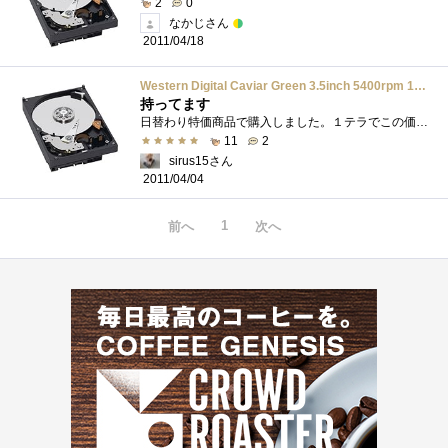
2
0
なかじさん
2011/04/18
Western Digital Caviar Green 3.5inch 5400rpm 1TB 64MB SATA/3.0Gbs WD10EARS
持ってます
日替わり特価商品で購入しました。１テラでこの価格… 安くなりました。（ストック分として購入しました）そのうちSSDに変わってしまう？？
11
2
sirus15さん
2011/04/04
1
前へ
次へ