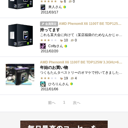
6
0
来人さん
2011/03/17
AMD PhenomII X6 1100T BE TDP125W 3.3GHz×6 HDE00ZFBGRBOX
会員限定
持ってます
これも某大会に向けて（某店福袋のためなんかじゃないんだからね！）購入したのですが、OS仕込んだだけの状態で放置されています。もうちょっ...
10
0
Cottyさん
2011/02/20
AMD PhenomII X6 1100T BE TDP125W 3.3GHz×6 HDE00ZFBGRBOX
年始のお買い物
つくもたんタペストリーのオマケで付いてきましたｗようやく、AMD6コアも3.3GHｚまで上がってきました。これでIntelに並べるかというとそうではあ...
19
4
ひろりんさん
2011/01/06
1
前へ
次へ