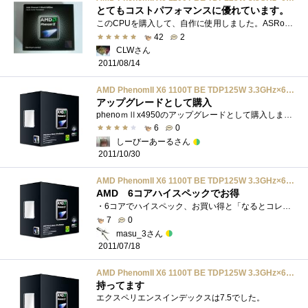
とてもコストパフォマンスに優れています。
このCPUを購入して、自作に使用しました。ASRockの890GXExterme4R2.0とPC-10600の8GBメモリーと組み合わせで使用しています。とてもパワフルで動画キャプ�...
42
2
CLWさん
2011/08/14
AMD PhenomII X6 1100T BE TDP125W 3.3GHz×6 HDE00ZFBGRBOX
アップグレードとして購入
phenoｍⅡx4950のアップグレードとして購入しましたTDPが125Wと非常に大きな値のため熱の対処に苦労するのかな、と思いましたがすんなりいけました...
6
0
しーびーあーるさん
2011/10/30
AMD PhenomII X6 1100T BE TDP125W 3.3GHz×6 HDE00ZFBGRBOX
AMD 6コアハイスペックでお得
・6コアでハイスペック、お買い得と「なるとコレに。・普通のままでは面白みが半減、OCするなり、K10STAT等利用して省電力化すると楽しみ倍増。�...
7
0
masu_3さん
2011/07/18
AMD PhenomII X6 1100T BE TDP125W 3.3GHz×6 HDE00ZFBGRBOX
持ってます
エクスペリエンスインデックスは7.5でした。