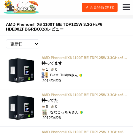
会員登録 (無料)
AMD PhenomII X6 1100T BE TDP125W 3.3GHz×6
HDE00ZFBGRBOXのレビュー
AMD PhenomII X6 1100T BE TDP125W 3.3GHz×6 HDE00ZFBGRBOX
持ってます
1
0
Blast_Tukiyoさん
2014/04/20
AMD PhenomII X6 1100T BE TDP125W 3.3GHz×6 HDE00ZFBGRBOX
持ってた
0
0
ななこっち★さん
2012/04/26
AMD PhenomII X6 1100T BE TDP125W 3.3GHz×6 HDE00ZFBGRBOX