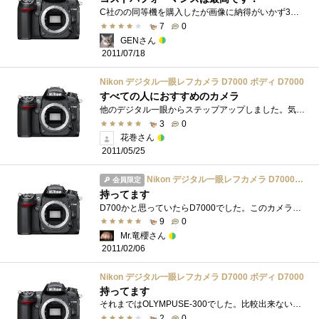
C社のの同等機を購入したが画像に納得がいかず3ヵ月で手放しこのNikonD7000を購入した。ボディーがマグネシウム合金採用ボディー＆高い防塵・防�...
7
0
GENさん
2011/07/18
Nikon デジタル一眼レフカメラ D7000 ボディ D7000
すべての人におすすめのカメラ
他のデジタル一眼からステップアップしました。気に入っているところは、ファインダーがこのクラスとしてはものすごく見やすい事。私にとっ�...
3
0
花巻さん
2011/05/25
Nikon デジタル一眼レフカメラ D7000 ボディ D7000
会員限定
持ってます
D700かと思っていたらD7000でした。このカメラの性能をフルに発揮した写真ははっきり言ってまだ撮れていないので、載せませんが、いい写真を撮�...
9
0
Mr.竜櫻さん
2011/02/06
Nikon デジタル一眼レフカメラ D7000 ボディ D7000
持ってます
それまではOLYMPUSE-300でした。比較出来ないほど良いです。
2
0