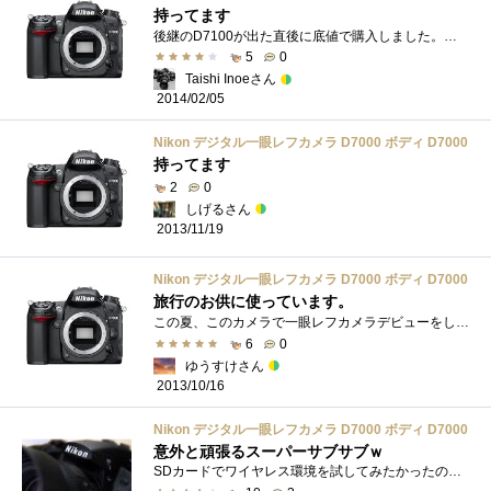
持ってます
後継のD7100が出た直後に底値で購入しました。一代前のD300sに比べると、格下なのもあって剛性感やシャッターフィーリング、外部との接続などで�...
5
0
Taishi Inoeさん
2014/02/05
Nikon デジタル一眼レフカメラ D7000 ボディ D7000
持ってます
2
0
しげるさん
2013/11/19
Nikon デジタル一眼レフカメラ D7000 ボディ D7000
旅行のお供に使っています。
この夏、このカメラで一眼レフカメラデビューをしました。最初はエントリー機種から始めようと思ったんですが、新機種が出る前だったらしく�...
6
0
ゆうすけさん
2013/10/16
Nikon デジタル一眼レフカメラ D7000 ボディ D7000
意外と頑張るスーパーサブサブｗ
SDカードでワイヤレス環境を試してみたかったのとムービーを試してみたかったのもあっての購入です。使ってみれば小さいし軽いしそこそこキビ...