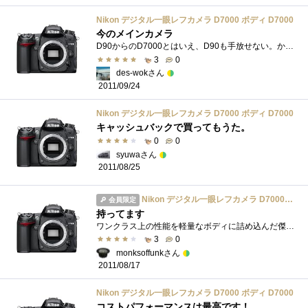
Nikon デジタル一眼レフカメラ D7000 ボディ D7000
今のメインカメラ
D90からのD7000とはいえ、D90も手放せない。かなりいい感じの相棒。
3
0
des-wokさん
2011/09/24
Nikon デジタル一眼レフカメラ D7000 ボディ D7000
キャッシュバックで買ってもうた。
0
0
syuwaさん
2011/08/25
Nikon デジタル一眼レフカメラ D7000 ボディ D7000
会員限定
持ってます
ワンクラス上の性能を軽量なボディに詰め込んだ傑作機。映像素子は暗所性能に優れ、高ISOでも比較的使える画が期待できる。
3
0
monksoffunkさん
2011/08/17
Nikon デジタル一眼レフカメラ D7000 ボディ D7000
コストパフォーマンスは最高です！