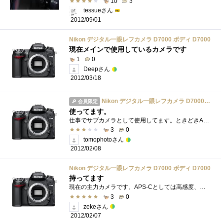
10
3
tessueさん
2012/09/01
Nikon デジタル一眼レフカメラ D7000 ボディ D7000
現在メインで使用しているカメラです
1
0
Deepさん
2012/03/18
Nikon デジタル一眼レフカメラ D7000 ボディ D7000
会員限定
使ってます。
仕事でサブカメラとして使用してます。ときどきAFが暴れるときがありますが、それ以外はわりと満足。良いカメラです。このクラスのカメラでダ...
3
0
tomophotoさん
2012/02/08
Nikon デジタル一眼レフカメラ D7000 ボディ D7000
持ってます
現在の主力カメラです。APS-Cとしては高感度、画素数、シャッタースピード、連写能力のバランスに優れておりどのような場面でも使いやすいカメ...
3
0
zekeさん
2012/02/07