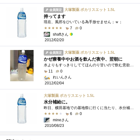
大塚製薬 ポカリスエット 1.5L
会員限定
持ってます
現在、風邪をひいている為手放せません；ｗ；
7
0
shaftさん
2012/02/20
大塚製薬 ポカリスエット 1.5L
会員限定
かぜ療養中やお酒を飲んだ夜中、翌朝に
水よりもすっきりしててほんのり甘いので飲む意欲が出てくるのです。アクエリアスよりもポカリスエットのほうが薬くさい感じが少ないのでこ�...
11
0
れいんさん
2012/02/04
大塚製薬 ポカリスエット 1.5L
水分補給に。
昨日、横田基地での基地祭に行くに当たり、水分補給用に持っていきました。アクエリアスでも良かったのですが何となくこっちを選択。結局、�...
6
0
mineさん
2010/08/23