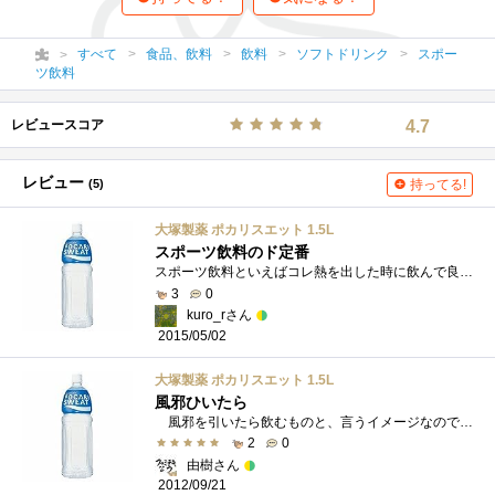
すべて
食品、飲料
飲料
ソフトドリンク
スポー
ツ飲料
レビュースコア
4.7
レビュー
(5)
持ってる!
大塚製薬 ポカリスエット 1.5L
スポーツ飲料のド定番
スポーツ飲料といえばコレ熱を出した時に飲んで良し脱水症状になりかけたときに飲んで良し
3
0
kuro_rさん
2015/05/02
大塚製薬 ポカリスエット 1.5L
風邪ひいたら
風邪を引いたら飲むものと、言うイメージなので現在愛用中です（笑）効果は抜群だって、気がするんですが実際はどうなんですかねぇ？
2
0
由樹さん
2012/09/21