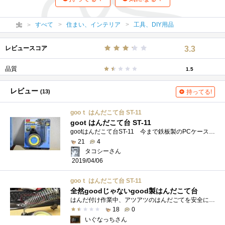
すべて
住まい、インテリア
工具、DIY用品
レビュースコア
3.3
品質
1.5
レビュー
(13)
持ってる!
gooｔ はんだこて台 ST-11
goot はんだこて台 ST-11
gootはんだこて台ST-11 今まで鉄板製のPCケース・ドライブフレームを使っていました ええ、廃物利用です...半田ゴテを毎日使うわけでないのでそ...
21
4
タコシーさん
2019/04/06
gooｔ はんだこて台 ST-11
全然goodじゃないgood製はんだこて台
はんだ付け作業中、アツアツのはんだごてを安全に置くための台です。小手先クリーナーが付いています。 ただ置くだけのタイプが安価で入手性...
18
0
いぐなっちさん