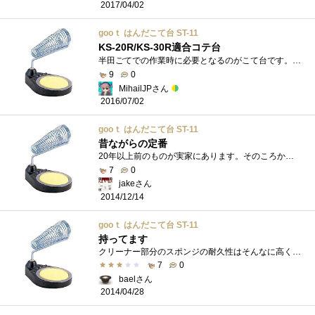
2017/04/02
gooｔ はんだこて台 ST-11
KS-20R/KS-30R適合コテ台
半田ごてでの作業時に必要となるのがこて台です。半田ごてを買うときは、適したこて台を併せて買うのが良いですが、これはgootのニクロムヒー�...
9
0
MihailJPさん
2016/07/02
gooｔ はんだこて台 ST-11
昔ながらの定番
20年以上前のものが実家にあります。そのころからほとんど変わっていない、ハンダごて台です。重たい鉄の台座にコテ掃除用のスポンジ、ワイヤ...
7
0
jakeさん
2014/12/14
gooｔ はんだこて台 ST-11
持ってます
クリーナー部分のスポンジの耐久性はそんなに高くないので、かなりの頻度で交換しないといけません。
7
0
baelさん
2014/04/28