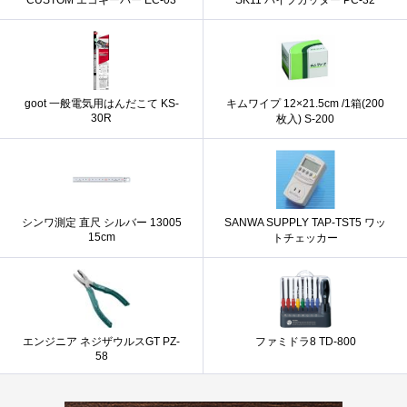
CUSTOM エコキーパー EC-03
SK11 パイプカッター PC-32
goot 一般電気用はんだこて KS-
キムワイプ 12×21.5cm /1箱(200
30R
枚入) S-200
シンワ測定 直尺 シルバー 13005
SANWA SUPPLY TAP-TST5 ワッ
15cm
トチェッカー
エンジニア ネジザウルスGT PZ-
ファミドラ8 TD-800
58