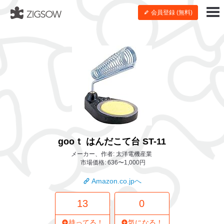
会員登録 (無料)
gooｔ はんだこて台 ST-11
メーカー、作者: 太洋電機産業
市場価格: 636〜1,000円
Amazon.co.jpへ
13
0
持ってる！
気になる！