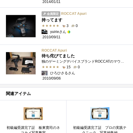
2014/01/11
ROCCAT Apuri
会員限定
持ってます
3
0
yuirieさん
2010/09/11
ROCCAT Apuri
待ち侘びてました
独のゲーミングデバイスブランドROCCATのマウスアクセサリーです。自分は全くゲームはしません。なのに何故こんなゲーマー向けの製品に手を出�...
15
0
ひろひさるさん
2010/09/06
関連アイテム
初級編受講完了証 板東寛司のネ
初級編受講完了証 プロの実践テ
コカメ写真教室
クニック 写真編集編