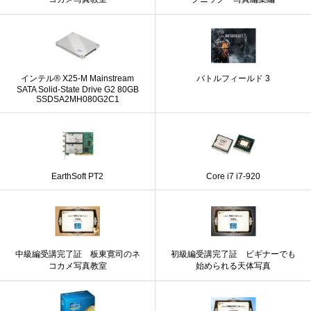
インテル® X25-M Mainstream
バトルフィールド 3
SATA Solid-State Drive G2 80GB
SSDSA2MH080G2C1
EarthSoft PT2
Core i7 i7-920
中級編受講完了証 板東寛司のネ
初級編受講完了証 ビギナーでも
コカメ写真教室
始められる天体写真