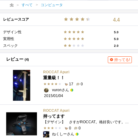
すべて
コンピュータ
レビュースコア
4.4
デザイン性
5.0
実用性
5.0
スペック
2.0
レビュー
(4)
持ってる!
ROCCAT Apuri
重量級！！
17
0
vuronさん
2015/01/04
ROCCAT Apuri
持ってます
【デザイン】 さすがROCCAT。格好良いです。青色LED（色変更不可）が付いており、製品裏にもROCCATのロゴが光るようになっています。ガラスの机�...
0
0
ねくしーさん