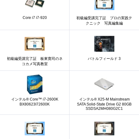
Core i7 i7-920
初級編受講完了証 プロの実践テ
クニック 写真編集編
初級編受講完了証 板東寛司のネ
バトルフィールド 3
コカメ写真教室
インテル® Core™ i7-2600K
インテル® X25-M Mainstream
BX80623I72600K
SATA Solid-State Drive G2 80GB
SSDSA2MH080G2C1