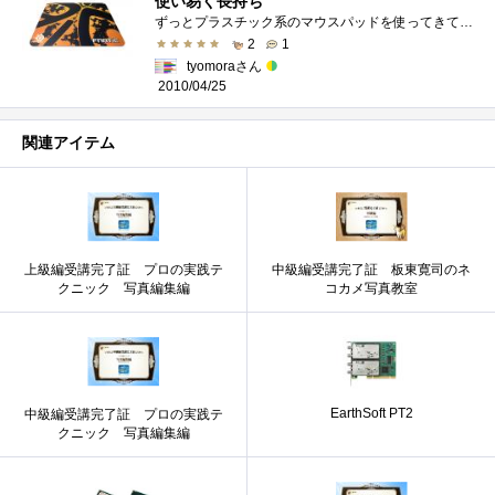
使い易く長持ち
ずっとプラスチック系のマウスパッドを使ってきていました。満足していたのですが、あまりにも寿命の短さに悩んでいました(大体1ヶ月位)布は�...
2
1
tyomoraさん
2010/04/25
関連アイテム
上級編受講完了証 プロの実践テ
中級編受講完了証 板東寛司のネ
クニック 写真編集編
コカメ写真教室
EarthSoft PT2
中級編受講完了証 プロの実践テ
クニック 写真編集編