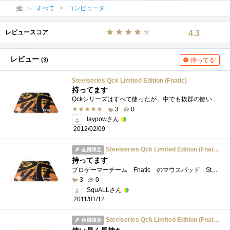
すべて
コンピュータ
レビュースコア
4.3
レビュー
(3)
持ってる!
Steelseries Qck Limited Edition (Fnatic)
持ってます
Qckシリーズはすべて使ったが、中でも抜群の使いやすさ。QCKシリーズとひと括りにいっても実際はQckmini,Qck(無印)||Qckmass||Qckheavyと３つに分かれてい...
3
0
laypowさん
2012/02/09
Steelseries Qck Limited Edition (Fnatic)
会員限定
持ってます
プロゲーマーチーム Fnatic のマウスパッド SteelSeriesFnaticEditionです。見た目のかっこよさで買ってみましたが、アマチュアゲーマーからとって�...
3
0
SquALLさん
2011/01/12
Steelseries Qck Limited Edition (Fnatic)
会員限定