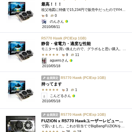
最高！！！
祖父地図に特価で15,234円で販売中だったのでIYH。私は過去にIceQ5を搭載したH577Q1GDを購入していました。そちらはFF14ベンチを回すと89度にまで達す�...
6
0
のんさん
2010/08/11
R5770 Hawk (PCIExp 1GB)
静音・省電力・適度な性能
モニターを買い換えたので、グラボもと思い購入。選択の基準は静音・省電力の他に、将来的にWINDOWS7を導入した際DirectX11に対応している事・価格...
9
11
agueroさん
2010/05/18
R5770 Hawk (PCIExp 1GB)
会員限定
持ってます
3
1
こんどるさん
2010/05/18
R5770 Hawk (PCIExp 1GB)
会員限定
FUZION x R5770 Hawkユーザーレビューキャンペーンで貰いました。
で貰いました。これが目当てでBigBangFUZIONを買ったとも言いますが(笑)ハード的にはリファレンスモデルのHD5770の電源周りを強化し、メモリーにSAMSU...
26
18