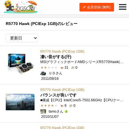
会員登録 (無料)
R5770 Hawk (PCIExp 1GB)のレビュー
R5770 Hawk (PCIExp 1GB)
凄い音がする(汗)
MSIグラフィックボードAMDシリーズR5770Hawk(PCIExp1GB)
31
0
ＵＤさん
2011/08/16
R5770 Hawk (PCIExp 1GB)
バランスが良いです
■構成【CPU】IntelCorei5-7502.66GHz【CPUクーラー】ProlimatechMegaShadow【マザーボード】MSIBigBang-Fuzion【メモリ】SiliconPowerSP006GBLTU133S322GB*2【VGA】MSIR5770Hawk/Cata...
9
0
tamoさん
2010/11/07
R5770 Hawk (PCIExp 1GB)