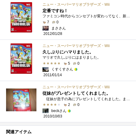
ニュー・スーパーマリオブラザーズ・Wii
定番ですね！
ファミコン時代からコンセプトが変わってなく、新鮮な中にも懐かしさもありハマってしましますね～今では小１の息子のほうがうまい！！
7
0
まささん
2012/01/28
ニュー・スーパーマリオブラザーズ・Wii
久しぶりにハマりました。
マリオで久しぶりにはまりました。
5
0
くすくすさん
2011/01/14
ニュー・スーパーマリオブラザーズ・Wii
従妹がプレゼントしてくれました。
従妹が息子の為にプレゼントしてくれました。まだまだ操作は難しいだろうな、と思っていたら、いつの間にか、すごく上手になっていました�...
2
0
beckさん
2010/10/03
関連アイテム