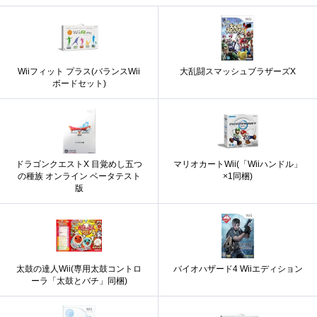
Wiiフィット プラス(バランスWii
大乱闘スマッシュブラザーズX
ボードセット)
ドラゴンクエストX 目覚めし五つ
マリオカートWii(「Wiiハンドル」
の種族 オンライン ベータテスト
×1同梱)
版
太鼓の達人Wii(専用太鼓コントロ
バイオハザード4 Wiiエディション
ーラ「太鼓とバチ」同梱)