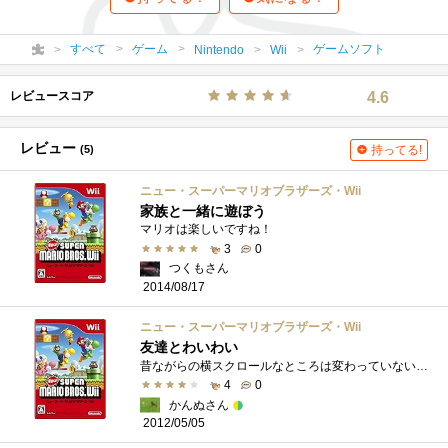
すべて
ゲーム
ゲームソフト
Nintendo
Wii
レビュースコア
4.6
レビュー
(5)
持ってる!
ニュー・スーパーマリオブラザーズ・Wii
家族と一緒に遊ぼう
マリオは楽しいですね！
3
0
つくもさん
2014/08/17
ニュー・スーパーマリオブラザーズ・Wii
友達とわいわい
昔ながらの横スクロールなところは変わっていないです＾＾シンプルで友達とやるとついつい騒いでしまいますｗ女の子も簡単に遊べるゲームな�...
4
0
かんぬさん
2012/05/05