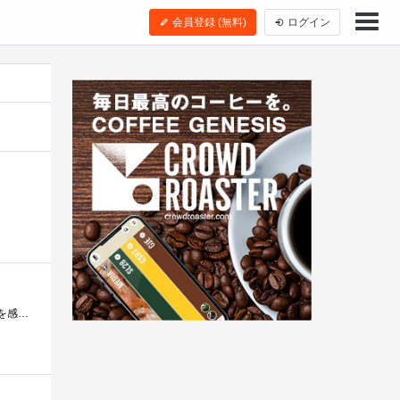
会員登録 (無料)
ログイン
探し求めていた重さと薄さでした。それまでVAIOTを使っていたのですが、CoreSoloでVistaだったので、遅さにストレスを感じていました。コーヒーを�...