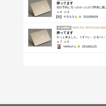
持ってます
4
0
そるちさん
2010/09/29
VAIO X11 VPCX11AKJ(Ho
会員限定
持ってます
7
5
namuさん
2010/01/15