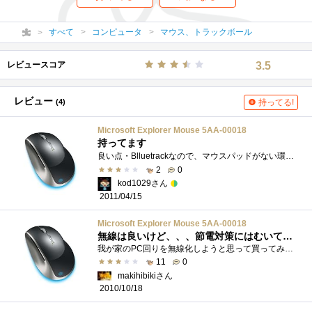
すべて
コンピュータ
マウス、トラックボール
レビュースコア
3.5
レビュー
(4)
持ってる!
Microsoft Explorer Mouse 5AA-00018
持ってます
良い点・Blluetrackなので、マウスパッドがない環境でも使用可能・充電機が付属しているので、電池切れの問題はほぼ解消・手を置いた時に自然に�...
2
0
kod1029さん
2011/04/15
Microsoft Explorer Mouse 5AA-00018
無線は良いけど、、、節電対策にはむいてねーな。。
我が家のPC回りを無線化しようと思って買ってみたものの、、、消費電力が、、、すぐに赤いカラータイマーをピコピコさせます。。。おーまーけ...
11
0
makihibikiさん
2010/10/18