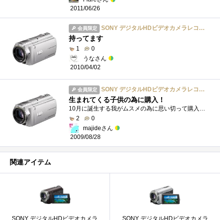
2011/06/26
SONY デジタルHDビデオカメラレコーダー CX500V 内蔵メモリー32GB シルバー HDR-CX500V/S
会員限定
持ってます
1
0
うなさん
2010/04/02
SONY デジタルHDビデオカメラレコーダー CX500V 内蔵メモリー32GB シルバー HDR-CX500V/S
会員限定
生まれてくる子供の為に購入！
10月に誕生する我がムスメの為に思い切って購入！動画編集がめんどくさいという思いがあって、Pentaxのデジイチ「K-7」に心魅かれていましたが、...
2
0
majideさん
2009/08/28
関連アイテム
SONY デジタルHDビデオカメラ
SONY デジタルHDビデオカメラ