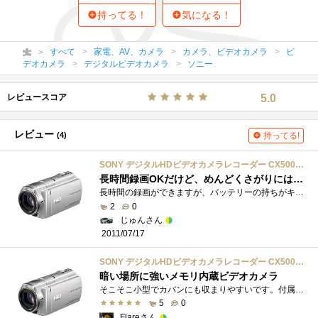
持ってる！
気になる！
すべて
家電、AV、カメラ
カメラ、ビデオカメラ
ビ
デオカメラ
デジタルビデオカメラ
ソニー
レビュースコア
5.0
レビュー
(4)
持ってる!
SONY デジタルHDビデオカメラレコーダー CX500V 内蔵メモリー32GB シルバー HDR-CX500V/S
長時間録画OKだけど、めんどくさがりには、不向きかも！！
長時間の録画ができますが、バッテリーの持ちがキモになります。また、ビューファインダーが無いため、辛い場面があるかも知れません。それ�...
2
0
じゅんさん
2011/07/17
SONY デジタルHDビデオカメラレコーダー CX500V 内蔵メモリー32GB シルバー HDR-CX500V/S
暗い場所に強いメモリ内蔵ビデオカメラ
そこそこ小型でカバンにも収まりやすいです。付属の転送ソフトはデジタルカメラに付属のものと同等でパソコンに転送すると、GPSの情報からど�...
5
0
Flareさん