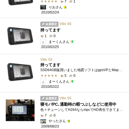
7
1
りおさん
2010/02/24
Viliv S5
会員限定
持ってます
1
0
まーくんさん
2010/02/25
Viliv S5
持ってます
SSD64GB版買いました地図ソフトはgpsVPとMapFanNaviiを使用しています通勤中にweb閲覧とメールチェックしながら毎日楽しく使ってます＾＾Bluetoothマウス...
5
0
まーくんさん
2010/02/22
Viliv S5
会員限定
寝モバPC､通勤時の暇つぶしなどに使用中
色々チューンしてH264ならmpcでHD再生できてます。ずっと電源入れてるとかなり熱くなりますけど、ケースつけてればさほど問題ないかと。家にあ�...
7
0
やったさん
2009/08/23