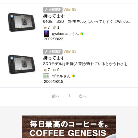
Viliv S5
会員限定
持ってます
64GB SSD XPモデルとはいってもすぐにWindows7RTMを導入ｗｗｗ質は高いがまだまだ国内メーカと比べると甘い感じ。革ケースをつけると意外に大きい...
7
1
gyakumanjiさん
2009/08/22
Viliv S5
会員限定
持ってます
SDDモデルは出荷(入荷)が遅れているとかうわさを聞きながら8月はいって2週間、ついに届きましたまだおなじみMY設定すらしてない状態なので起動�...
7
0
ヴァルさん
2009/08/15
1
前へ
次へ