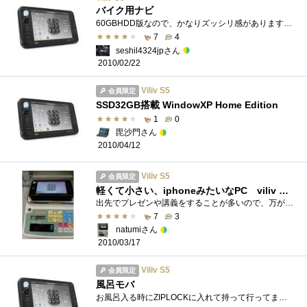
バイク用ナビ
60GBHDD版なので、かなりズッシリ感があります。とはいえWindowsXPモデルなので、AtomZ520+Mem1Gでも結構サクサク動きます。ゲームはマウスとキーボー�...
7
4
seshil4324jpさん
2010/02/22
Viliv S5
会員限定
SSD32GB搭載 WindowXP Home Edition
1
0
毘沙門さん
2010/04/12
Viliv S5
会員限定
軽くて小さい、iphoneみたいなPC viliv S5 SSD32G
出先でプレゼンや講義をすることが多いので、万が一持って行くノートPCが不調になってしまった時は大変な事に。大勢の人の前で立ちすくみたく...
7
3
natumiさん
2010/03/17
Viliv S5
会員限定
風呂モバ
お風呂入る時にZIPLOCKに入れて持って行ってます。無線LANの感度は弱いですが、お風呂場までの距離なら全然大丈夫なので、動画見たりネット見た�...