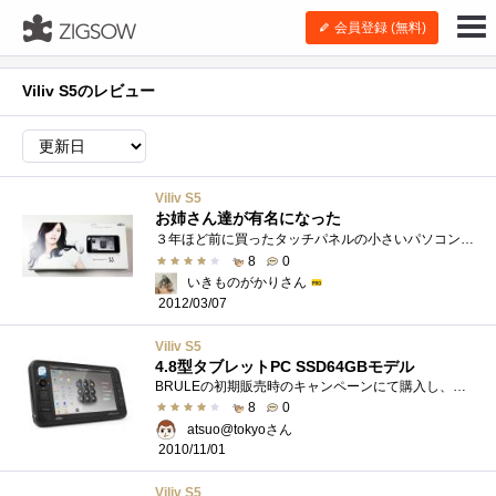
会員登録 (無料)
Viliv S5のレビュー
Viliv S5
お姉さん達が有名になった
３年ほど前に買ったタッチパネルの小さいパソコン。パッケージには、知らないお姉さん達が印刷されていました。現在、とても人気の 「少女�...
8
0
いきものがかりさん
2012/03/07
Viliv S5
4.8型タブレットPC SSD64GBモデル
BRULEの初期販売時のキャンペーンにて購入し、標準バッテリー+カーキット+レザーケースがプレゼント品として付いてきました。また、SSD(VISTA)モデ...
8
0
atsuo@tokyoさん
2010/11/01
Viliv S5