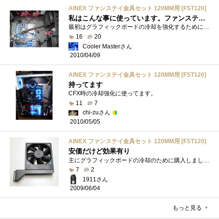
AINEX ファンステイ金具セット 120MM用 [FST120]
私はこんな事に使っています。ファンステイ金具セット。
最初はグラフィックボードの冷却を強化するために購入したのですが、グラボのZalmanファンと干渉してしまい、使えなくて放置していましたが、CW...
16
20
Cooler Masterさん
2010/04/09
AINEX ファンステイ金具セット 120MM用 [FST120]
持ってます
CFX時の冷却強化に使ってます。
11
7
chi-zuさん
2010/05/05
AINEX ファンステイ金具セット 120MM用 [FST120]
安価だけど効果有り
主にグラフィックボードの冷却のために購入しました。使用しているグラフィックボードはファンレスのもので、比較的熱を持ってしまいます。�...
7
2
1911さん
2009/06/04
もっと見る