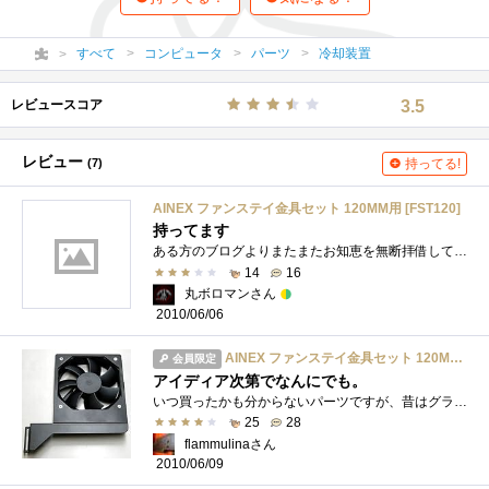
すべて
コンピュータ
パーツ
冷却装置
レビュースコア
3.5
レビュー
(7)
持ってる!
AINEX ファンステイ金具セット 120MM用 [FST120]
持ってます
ある方のブログよりまたまたお知恵を無断拝借してしまいました（汗）HAF932のHDDのケース内側にファンを設置しフロントファンからの空気の流れ�...
14
16
丸ボロマンさん
2010/06/06
AINEX ファンステイ金具セット 120MM用 [FST120]
会員限定
アイディア次第でなんにでも。
いつ買ったかも分からないパーツですが、昔はグラボ冷却用に通常通りの使い方をしていました。ケースと固定するパーツは剛性が高いですが、�...
25
28
flammulinaさん
2010/06/09