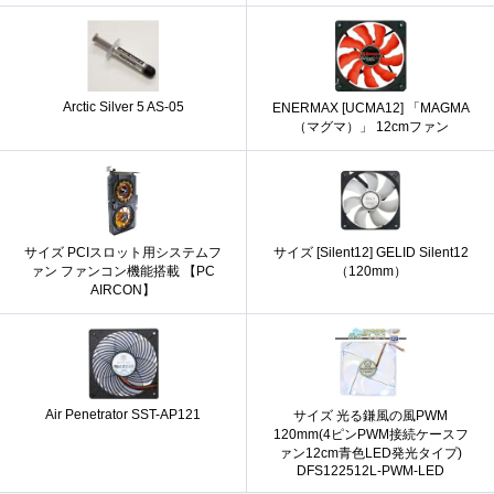
Arctic Silver 5 AS-05
ENERMAX [UCMA12] 「MAGMA
（マグマ）」 12cmファン
サイズ PCIスロット用システムフ
サイズ [Silent12] GELID Silent12
ァン ファンコン機能搭載 【PC
（120mm）
AIRCON】
Air Penetrator SST-AP121
サイズ 光る鎌風の風PWM
120mm(4ピンPWM接続ケースフ
ァン12cm青色LED発光タイプ)
DFS122512L-PWM-LED