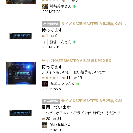
4
0
神埼鈴華さん
2011/07/28
サイズ KAZE MASTER A 5.25黒 KM02-BK
会員限定
持ってます
1
0
ぽよ～んさん
2011/07/19
サイズ KAZE MASTER A 5.25黒 KM02-BK
持ってます
デザインもいいし、使い勝手もいいです
11
15
丸ボロマンさん
2010/05/25
サイズ KAZE MASTER A 5.25黒 KM02-BK
会員限定
常用しています
ベゼルがアルミヘアライン仕上げというだけで、高いのに買ってしまいました。よいところ：４ｃｈでファンコントロール、温度管理ができる�...
20
31
Yorkfieldさん
2010/04/19