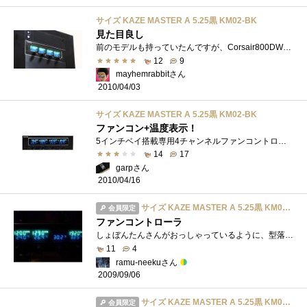
サイズ KAZE MASTER A 5.25黒 KM02-BK
見た目良し
前のモデルも持っていたんですが、Corsair800DWのフロントパネルがアルミのヘアライン加工なのでそれに合わせるためだけに購入しました。縁の部�...
12
9
mayhemrabbitさん
2010/04/03
サイズ KAZE MASTER A 5.25黒 KM02-BK
ファンコン+温度表示！
5インチベイ搭載専用4チャンネルファンコントローラーです。4チャンネル分のファンスピードが表示でき、また、温度計が4箇所分ついてます。見�...
14
17
garpさん
2010/04/16
サイズ KAZE MASTER A 5.25黒 KM02-BK
会員限定
ファンコントローラ
しょぼんたんさんがおっしゃっているように、型落ち製品ではありますが、KamaServerのような機能の必要の無い方であれば、これで十分かと思いま�...
11
4
ramu-neekuさん
2009/09/06
サイズ KAZE MASTER A 5.25黒 KM02-BK
会員限定