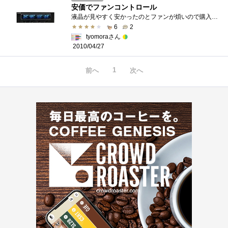
安価でファンコントロール
液晶が見やすく安かったのとファンが煩いので購入しました。最大4ch 1ｃｈに付き12Wまでのファンに対応しています。電圧制御でファン速度をコ�...
6
2
tyomoraさん
2010/04/27
1
前へ
次へ