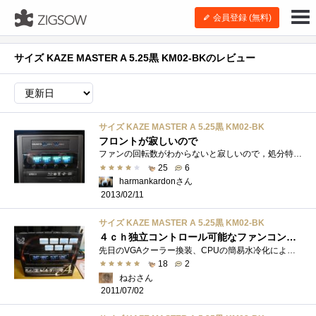
会員登録 (無料)
サイズ KAZE MASTER A 5.25黒 KM02-BKのレビュー
サイズ KAZE MASTER A 5.25黒 KM02-BK
フロントが寂しいので
ファンの回転数がわからないと寂しいので，処分特価品を購入しました．CORSAIRのCC600TMには，４ｃｈのマニアルファンコンが付いているのですが，...
25
6
harmankardonさん
2013/02/11
サイズ KAZE MASTER A 5.25黒 KM02-BK
４ｃｈ独立コントロール可能なファンコンです
先日のVGAクーラー換装、CPUの簡易水冷化により、ファンの回転数調整の必要性がアップしました。Z9Plusに搭載される簡易ファンコンは、ボリュー�...
18
2
ねおさん
2011/07/02