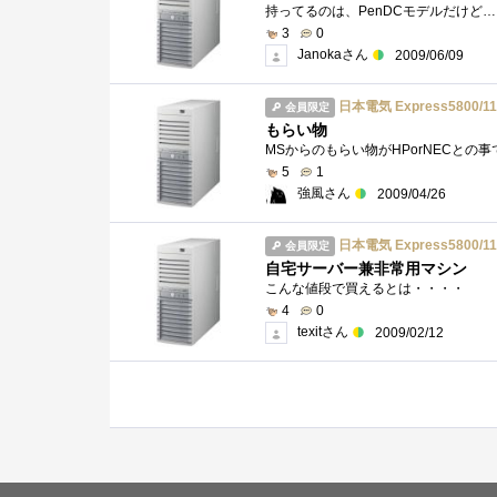
3
0
Janokaさん
2009/06/09
日本電気 Express5800/110G
会員限定
もらい物
5
1
強風さん
2009/04/26
日本電気 Express5800/110G
会員限定
自宅サーバー兼非常用マシン
こんな値段で買えるとは・・・・
4
0
texitさん
2009/02/12