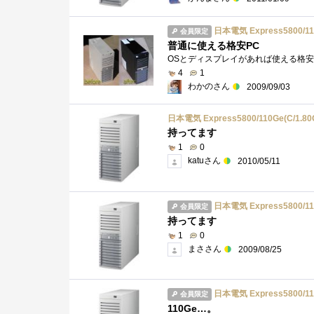
日本電気 Express5800/110G
会員限定
普通に使える格安PC
4
1
わかのさん
2009/09/03
日本電気 Express5800/110Ge(C/1.80G
持ってます
1
0
katuさん
2010/05/11
日本電気 Express5800/110G
会員限定
持ってます
1
0
まささん
2009/08/25
日本電気 Express5800/110G
会員限定
110Ge…。