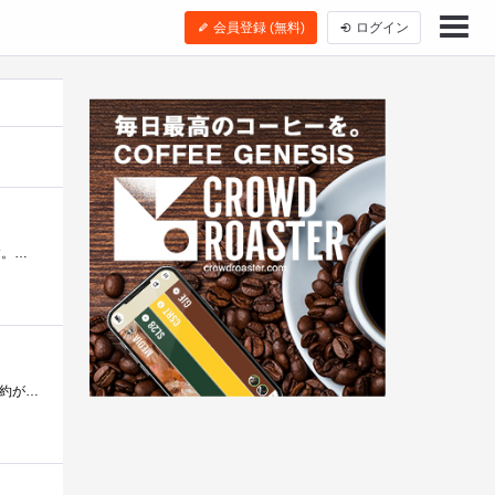
会員登録 (無料)
ログイン
AM３＋のマシンを作るにあたって、ケースと電源、ドライブを流用するために中古で購入しました。送料込4500円弱です。購入時の構成は以下の通�...
CPU、ディスクを換装して、メモリ(2GB×2枚)を追加して、自宅のメール&ＷＥＢサーバにしていました。３年間の保守契約が満了したため、現在は�...