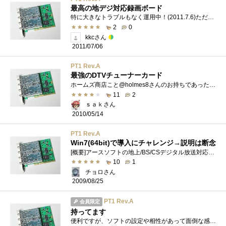
最高の地デジ対応録画ボード
特に大きなトラブルもなく運用中！(2011.7.6)ただ、録画データが大きいので管理が大変！高速エンコードの為に、QSVが使えるPCが欲しい！
2
0
kkcさん
2011/07/06
PT1 Rev.A
最強のDTVチューナーカード
ホームズ商店こと@holmes8さんのお持ちであったPTxが余っているという話を聞いて、飛びついた次第です。通電確認程度しかしていないmintconditionを�...
11
2
ｓａｋさん
2010/05/14
PT1 Rev.A
Win7(64bit)で導入にチャレンジ→説明は断念
[概要]アースソフトの地上/BS/CSデジタル放送対応TVチューナーカード。放送波を「そのまま」パソコンに保存することができる。デジタル放送に施�...
10
1
チョロさん
2009/08/25
PT1 Rev.A
会員限定
持ってます
便利ですが、ソフトの設定や相性があって面倒な感じ。それをうまく使いこなすのが楽しみって話もありますが。