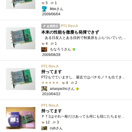
5
1
Ikkeさん
2009/06/04
PT1 Rev.A
会員限定
本来の性能を微塵も発揮できず
ある日友人とある目的で秋葉原をぶらついていたら、偶然GETたなぼたとはまさにこのこと。 BS、CS受信できない我が家では、3分の1の性能しか�...
4
1
もなろうさん
2009/08/28
PT1 Rev.A
持ってます
PT2もでていますし、最近ではパチモノ？も出てきたようですが、未だ現役で毎日のようにばりばり動作してくれます。4チューナとも全然問題なく�...
4
2
ariasyachoさん
2010/04/22
PT1 Rev.A
持ってます
ＰＴ1はそれ一枚だけあっても何にも役にたちません。それどころか実際に用意するものは多いし設定もめんどうです。Ｂ－ＣＡＳカード、カード�...
12
3
cubさん