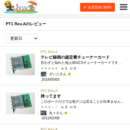
会員登録 (無料)
PT1 Rev.Aのレビュー
PT1 Rev.A
テレビ録画の超定番チューナーカード
言わずと知れた地上/BS/CSチューナーカードですね。 2009年に購入してから現在もメインの録画環境として使用しています。 環境PC：Express5800S70タ�...
3
0
ざいとさん
2016/05/03
PT1 Rev.A
持ってます
このボードだけでは地デジは見ることが出来ません。他にもBCASカードやカードリーダーその他にもソフトの設定やらが必要になります。初心者の�...
3
0
丸々さん
2012/02/08
PT1 Rev.A