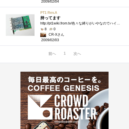
2009/02/04
PT1 Rev.A
持ってます
http://pt1wiki.from.tv/色々な縛りがいやなのでハイビジョンは、PT1で始めた。BSも見れるこのPT1がTVキャプチャーでは一番自由で使い勝手が良い。最近�...
8
0
CR-Xさん
2009/02/03
1
前へ
次へ