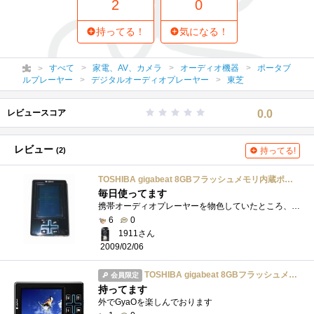
2
0
持ってる！
気になる！
すべて
家電、AV、カメラ
オーディオ機器
ポータブ
ルプレーヤー
デジタルオーディオプレーヤー
東芝
レビュースコア
0.0
レビュー
(2)
持ってる!
TOSHIBA gigabeat 8GBフラッシュメモリ内蔵ポータブルメディアプレーヤー 無線LAN機能搭載 MET802(KL) ブラック
毎日使ってます
携帯オーディオプレーヤーを物色していたところ、Amazonで1万円前半で発見。東芝のgigabeatシリーズはU、その前にはFと使用したこともあったので購...
6
0
1911さん
2009/02/06
TOSHIBA gigabeat 8GBフラッシュメモリ内蔵ポータブルメディアプレーヤー 無線LAN機能搭載 MET802(KL) ブラック
会員限定
持ってます
外でGyaOを楽しんでおります