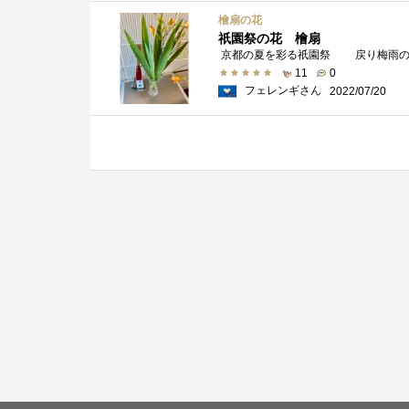
檜扇の花
祇園祭の花 檜扇
11
0
フェレンギさん
2022/07/20