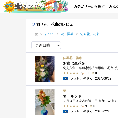
カテゴリーから探す
みん
切り花、花束のレビュー
すべて
花、園芸
切り花、花束
仏壇花 花市
お盆は生花を
10
0
フェレンギさん
2024/08/19
蘭
オーキッド
２月３日は家内の誕生日 毎年 花束
9
0
フェレンギさん
2023/02/28