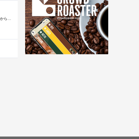
京都の夏を彩る祇園祭 戻り梅雨の時期でしたが３年ぶりに執り行われた前祭の鋒山巡航は滞りなく済みました。 これからの一週間は後祭 ...