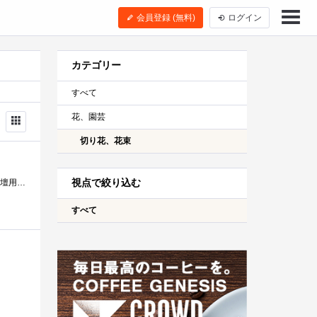
会員登録 (無料)
ログイン
カテゴリー
すべて
花、園芸
切り花、花束
視点で絞り込む
烏丸六角 華道家池坊御用達 花市 先週は母親の誕生日に夏の花のフラワーアレンジメントを買い求めましたが お盆は仏壇用の生花を
すべて