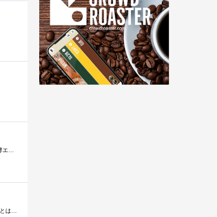
男性向けの、酵素サプリメントのお試しです。野草・野菜・果実・豆類・海藻・キノコ類など、88種類もの国産原料の発酵エキスを使用しているそ...
ジェイソン・ウィンターズ・バイオプラス30packetsです。 健康食品なので「何々に効きます」とは謳えません。 もともとは、自社製のハーブテ...