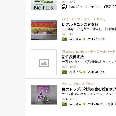
9
0
hachiさん
(更新: 20
2019/10/19
パワーアルキックス 30包入り
L-アルギニン含有食品
5
0
みるさん
2019/10/13
Charcoal particle～チャコー
活性炭健康法
3
0
みるさん
2019/09/26
カシス （カシスプラス）
目のトラブル対策を含む総合サ
4
0
みるさん
(更新: 
2019/09/25