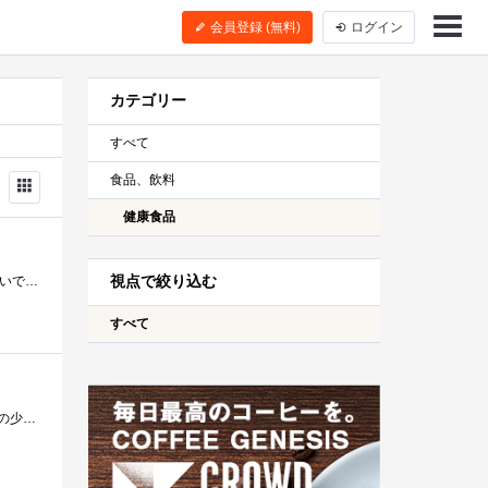
会員登録 (無料)
ログイン
カテゴリー
すべて
食品、飲料
健康食品
視点で絞り込む
メラルーカ Melaleuca メルアップ2000(110mL)です。 アメリカ製の健康ドリンクです。 「ブドウの味」がして飲み易いです。
すべて
コロナウイルス感染症が流行する前に、匂いがわかりづらくなる症状が出たんです 今なら、かなり怖いね。 鼻の上、目頭の少し下のあたりに、�...