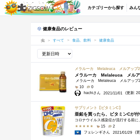
カテゴリーから探す
みん
健康食品のレビュー
すべて
食品、飲料
健康食品
メラルーカ Melaleuca メルアップ2000
メラルーカ Melaleuca メルアップ
10
0
hachiさん
(更新: 20
2021/11/01
サプリメント【ビタミンC】
亜鉛を買ったら、ビタミンCが付
15
2
フェレンギさん
(更
2021/01/29