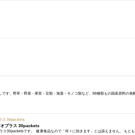
。
30packets
ラス 30packets