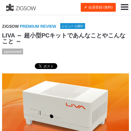
会員登録 (無料)
ZIGSOW
PREMIUM REVIEW
レビュー 公開中
LIVA ～ 超小型PCキットであんなことやこんな
こと ～
sponsored