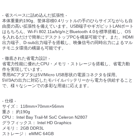
- 省スペースに詰め込んだ拡張性 -
本体重量約190g、筐体容積0.4リットルの手のひらサイズながらも自
由度の高い拡張性を備えています。USB端子やギガビットLANポート
はもちろん、Wi-Fi 802.11a/b/g/nとBluetooth 4.0を標準搭載し、OS
を入れるだけで簡単にデスクトップPCを構築可能です。また、HDMI
出力端子、D-sub出力端子を搭載し、映像信号の同時出力によるマル
チモニタ環境の構築も可能です。
- 徹底された省電力設計 -
省電力性能に優れたCPU・メモリ・ストレージを搭載し、省電力動
作を実現しています。
専用ACアダプタは5V/Micro USB形状の電源コネクタを採用。
5V/3Aの出力に対応したモバイルバッテリーから電力を供給すること
で、様々なシーンでの多彩な用途に応えます。
- 仕様 -
サイズ： 118mm×70mm×56mm
重さ： 約190g
CPU： Intel Bay Trail-M SoC Celeron N2807
グラフィックス： Intel HD Graphics
メモリ： 2GB DDR3L
ストレージ： eMMC 64GB