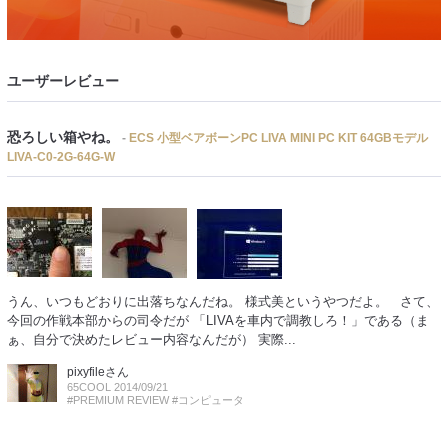
ユーザーレビュー
恐ろしい箱やね。
-
ECS 小型ベアボーンPC LIVA MINI PC KIT 64GBモデル
LIVA-C0-2G-64G-W
うん、いつもどおりに出落ちなんだね。 様式美というやつだよ。 さて、
今回の作戦本部からの司令だが 「LIVAを車内で調教しろ！」である（ま
ぁ、自分で決めたレビュー内容なんだが） 実際...
pixyfile
さん
65COOL 2014/09/21
#PREMIUM REVIEW
#コンピュータ