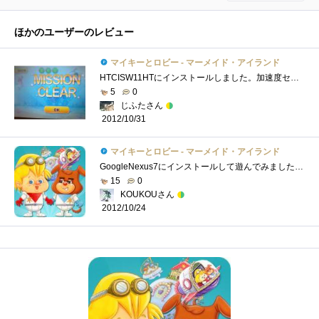
ほかのユーザーのレビュー
マイキーとロビー - マーメイド・アイランド
HTCISW11HTにインストールしました。加速度センサー対応で、端末を傾けて操作します。直感で何をすればよいのか、どうなればクリアなのかが理解�...
5
0
じふたさん
2012/10/31
マイキーとロビー - マーメイド・アイランド
GoogleNexus7にインストールして遊んでみました。ゲームは非常に簡単で英単語も馴染みやすいものになっており、子供向け英単語学習アプリとして�...
15
0
KOUKOUさん
2012/10/24