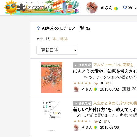
97 
AIさん
AIさんのモチモノ一覧
(2)
カテゴリ:
本、雑誌
アルジャーノンに花束を
会員限定
ほんとうの愛や、知恵を考えさ
18
6
AIさん
(更新: 201
2015/06/02
人生がときめく片づけの
会員限定
新しい”片付け方”を、教えてく
2
0
AIさん
2015/03/06