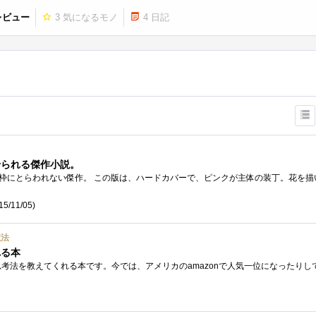
レビュー
3
気になるモノ
4
日記
せられる傑作小説。
5/11/05)
魔法
れる本