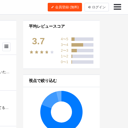
会員登録 (無料)
ログイン
平均レビュースコア
3.7
4〜5
3〜4
2〜3
1〜2
0〜1
SFや、フィクション小説という枠にとらわれない傑作。 この版は、ハードカバーで、ピンクが主体の装丁。花を描いたイラストが綺麗です�...
視点で絞り込む
5年ほど前に買いました。片付けの思考法を教えてくれる本です。今では、アメリカのamazonで人気一位になったりしてるそうです。■ 良いとこ�...