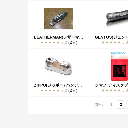
LEATHERMAN(レザーマン) StyleCS STC
5.0
(2人)
5.
ZIPPO(ジッポー) ハンディーウォーマー用バーナー ZHW-JHG
5.0
(2人)
5.
1
2
前へ