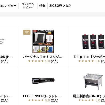
プレミアム
なのレビュー
特集
ZIGSOW とは?
レビュー
3位
シマノ CN-HG54 10S (HG-X MTB) 対応 116L AMPOULE ICNHG54116I
パーソナルフォトスタジオver２ ＸＬサイズ
0
(2人)
5.0
(2人)
5.0
(2
MAG-LITE(マグライト) ミニマグライト 2AA BOX ブラック 01031013
LED LENSER(レッドレンザー) P14 【明るさ180ルーメン/実用点灯6時間】 OPT-8414
0
(2人)
5.0
(2人)
5.0
(2