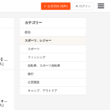
会員登録 (無料)
ログイン
カテゴリー
総合
スポーツ、レジャー
スポーツ
フィッシング
Ｚｉｐｐｏ【ジッポー】 オイル大缶 355ml 3本セット
人)
自転車、スポーツ自転車
旅行
公営競技
キャンプ、アウトドア
尾上製作所(ONOE) フォールディングBBQコンロ F-2527
人)