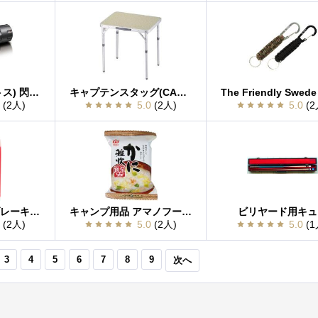
GENTOS(ジェントス) 閃 325 【明るさ150ルーメン/実用点灯10時間】 SG-325
キャプテンスタッグ(CAPTAIN STAG) ニューフォール アルミ2ウェイサイドテーブルアジャスター付 M-3753
0
(2人)
5.0
(2人)
5.0
(2
シマノ ディスクブレーキ用ミネラルオイル 1L KSMDBOILO
キャンプ用品 アマノフーズ かに雑炊 18
ビリヤード用キュ
0
(2人)
5.0
(2人)
5.0
(1
3
4
5
6
7
8
9
次へ