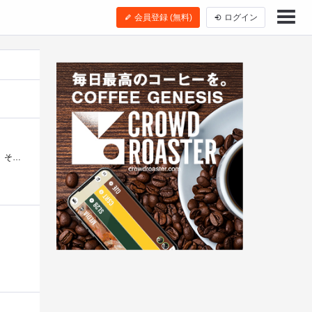
会員登録 (無料)
ログイン
DellVostro1310と一緒にやってきたDellVostro1200(モチモノ未登録)搭載品。Vostro1310の方は、Celeron550だったので、その弟。550(2.0GHz)に比べ、クロックが微妙�...