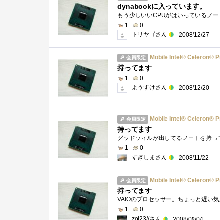
dynabookに入っています。
もう少しいいCPUがはいっているノ
1
0
トリヤゴさん
2008/12/27
Mobile Intel® Celeron® 
会員限定
持ってます
1
0
ようすけさん
2008/12/20
Mobile Intel® Celeron® 
会員限定
持ってます
グッドウィルが出してるノートを持っ
1
0
すぎしまさん
2008/11/22
Mobile Intel® Celeron® 
会員限定
持ってます
VAIOのプロセッサー。ちょっと遅い
1
0
zoi23//さん
2008/09/04