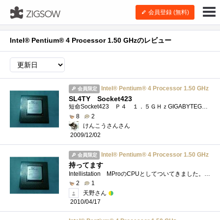
会員登録 (無料)
Intel® Pentium® 4 Processor 1.50 GHzのレビュー
Intel® Pentium® 4 Processor 1.50 GHz
会員限定
SL4TY Socket423
短命Socket423 Ｐ４ １．５ＧＨｚGIGABYTEGA-8TXで使用していました。最近Socket423の２ＧＨｚをジャンクをＧｅｔしたので引退
8
2
けんこうさんさん
2009/12/02
Intel® Pentium® 4 Processor 1.50 GHz
会員限定
持ってます
Intellistation MProのCPUとしてついてきました。メモリ積んでると速かったです。
2
1
天野さん
2010/04/17